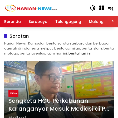
Langsung
ke
konten
Beranda
Surabaya
Tulungagung
Malang
Par
Sorotan
Harian News : Kumpulan berita sorotan terbaru dari berbagai
daerah di indonesia meliputi berita ac milan, berita islam, berita
motogp, berita juventus, jatim hari ini,
berita hari ini
Blitar
Sengketa HGU Perkebunan
Karanganyar Masuk Mediasi di PN
Blitar, Warga Minta Kepastian
22 Juli 2026