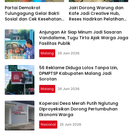
Partai Demokrat
Jairi Dorong Warung dan
Tulungagung Gelar Bakti
Kafe Jadi Creative Hub,
Sosial dan Cek Kesehatan
Reses Hadirkan Pelatihan
Gratis
Google Business
Anjungan Air Siap Minum Jadi Sasaran
Vandalisme, Tugu Tirta Ajak Warga Jaga
Fasilitas Publik
Malang
26 Juni 2026
56 Reklame Diduga Lolos Tanpa Izin,
DPMPTSP Kabupaten Malang Jadi
Sorotan
Malang
26 Juni 2026
Koperasi Desa Merah Putih Nglutung
Diproyeksikan Dorong Pertumbuhan
Ekonomi Warga
Nasional
25 Juni 2026