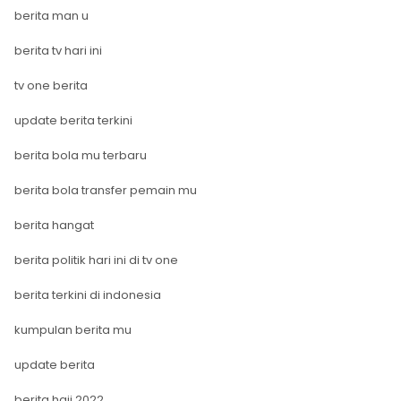
berita man u
berita tv hari ini
tv one berita
update berita terkini
berita bola mu terbaru
berita bola transfer pemain mu
berita hangat
berita politik hari ini di tv one
berita terkini di indonesia
kumpulan berita mu
update berita
berita haji 2022