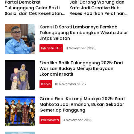
Partai Demokrat
Jairi Dorong Warung dan
Tulungagung Gelar Bakti
Kafe Jadi Creative Hub,
Sosial dan Cek Kesehatan
Reses Hadirkan Pelatihan
Gratis
Google Business
Komisi D Soroti Lambannya Pemkab
Tulungagung Kembangkan Wisata Jalur
Lintas Selatan
Infrastruktur
11 November 2025
Eksotika Batik Tulungagung 2025: Dari
Warisan Budaya Menuju Kejayaan
Ekonomi Kreatif
Bisnis
10 November 2025
Grand Final Kakang Mbakyu 2025: Saat
Mahkota Jadi Amanah, Bukan Sekadar
Gemerlap Panggung
Pariwisata
3 November 2025