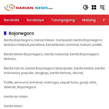
Langsung
ke
konten
Beranda
Surabaya
Tulungagung
Malang
Par
Bojonegoro
Berita Bojonegoro, Harian News : Kumpulan berita Bojonegoro
terbaru meliputi peristiwa, kecelakaan, kriminal, hukum, politik.
Berita terkini Bojonegoro, berita nasional, berita Bojonegoro
terbaru,
Berita hari ini, berita Bojonegoro terpopuler, berita terkini, berita
indonesia, populer, lengkap, berita terluas, akurat,
Politik, ekonomi, kriminal, olahraga, sepak bola, gosip artis,
daerah, Bojonegoro
berita ac milan
berita islam