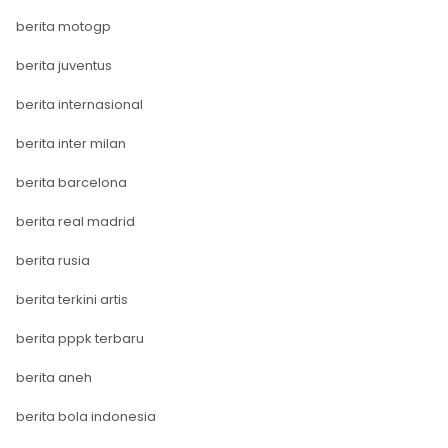
berita motogp
berita juventus
berita internasional
berita inter milan
berita barcelona
berita real madrid
berita rusia
berita terkini artis
berita pppk terbaru
berita aneh
berita bola indonesia