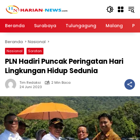
Langsung
ke
konten
Beranda
Surabaya
Tulungagung
Malang
Par
Beranda
Nasional
Nasional
Sorotan
PLN Hadiri Puncak Peringatan Hari
Lingkungan Hidup Sedunia
Tim Redaksi
2 Min Baca
24 Juni 2023