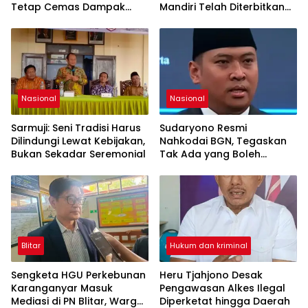
Tetap Cemas Dampak
Mandiri Telah Diterbitkan
Ekonomi dan Ancaman
LPJK Kementerian PU
Penutupan Total
Nasional
Nasional
Sarmuji: Seni Tradisi Harus
Sudaryono Resmi
Dilindungi Lewat Kebijakan,
Nahkodai BGN, Tegaskan
Bukan Sekadar Seremonial
Tak Ada yang Boleh
Intervensi Program MBG
Blitar
Hukum dan kriminal
Sengketa HGU Perkebunan
Heru Tjahjono Desak
Karanganyar Masuk
Pengawasan Alkes Ilegal
Mediasi di PN Blitar, Warga
Diperketat hingga Daerah