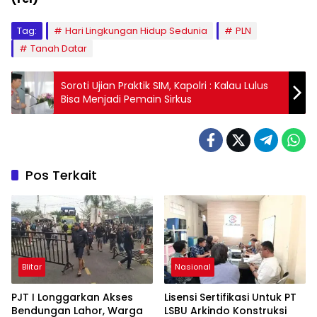
Tag:
Hari Lingkungan Hidup Sedunia
PLN
Tanah Datar
Soroti Ujian Praktik SIM, Kapolri : Kalau Lulus
Bisa Menjadi Pemain Sirkus
Pos Terkait
Blitar
Nasional
PJT I Longgarkan Akses
Lisensi Sertifikasi Untuk PT
Bendungan Lahor, Warga
LSBU Arkindo Konstruksi