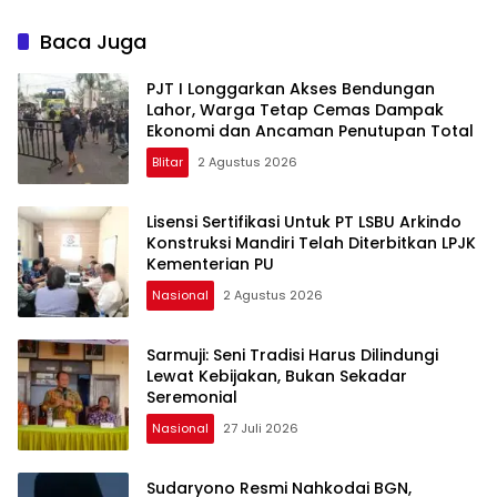
Minta Kepastian Status
Lahan
Baca Juga
PJT I Longgarkan Akses Bendungan
Lahor, Warga Tetap Cemas Dampak
Ekonomi dan Ancaman Penutupan Total
Blitar
2 Agustus 2026
Lisensi Sertifikasi Untuk PT LSBU Arkindo
Konstruksi Mandiri Telah Diterbitkan LPJK
Kementerian PU
Nasional
2 Agustus 2026
Sarmuji: Seni Tradisi Harus Dilindungi
Lewat Kebijakan, Bukan Sekadar
Seremonial
Nasional
27 Juli 2026
Sudaryono Resmi Nahkodai BGN,