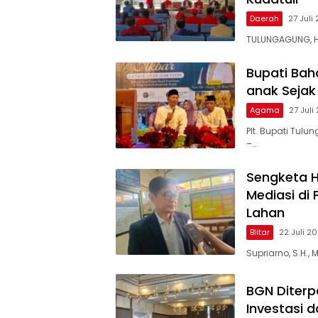
Daerah
27 Juli
TULUNGAGUNG, H
Bupati Bah
anak Sejak 
Agama
27 Juli
Plt. Bupati Tu
–…
Sengketa 
Mediasi di 
Lahan
Blitar
22 Juli 2
Supriarno, S.H.,
BGN Diterp
Investasi 