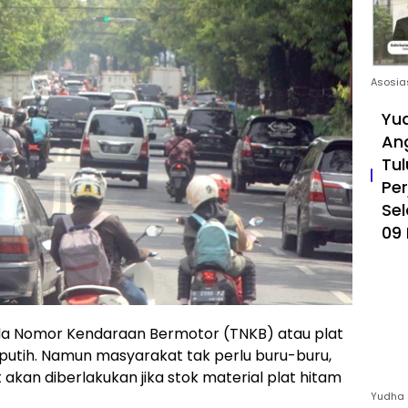
Asosia
Yud
An
Tul
Pe
Sel
09 
a Nomor Kendaraan Bermotor (TNKB) atau plat
putih. Namun masyarakat tak perlu buru-buru,
akan diberlakukan jika stok material plat hitam
Yudha 