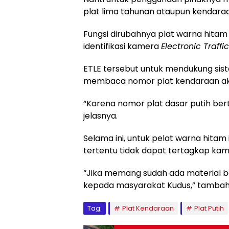
plat lima tahunan ataupun kendara
Fungsi dirubahnya plat warna hitam 
identifikasi kamera
Electronic Traff
ETLE tersebut untuk mendukung sist
membaca nomor plat kendaraan akan
“Karena nomor plat dasar putih bertu
jelasnya.
Selama ini, untuk pelat warna hitam i
tertentu tidak dapat tertagkap kam
“Jika memang sudah ada material ba
kepada masyarakat Kudus,” tambah
Tag:
Plat Kendaraan
Plat Putih