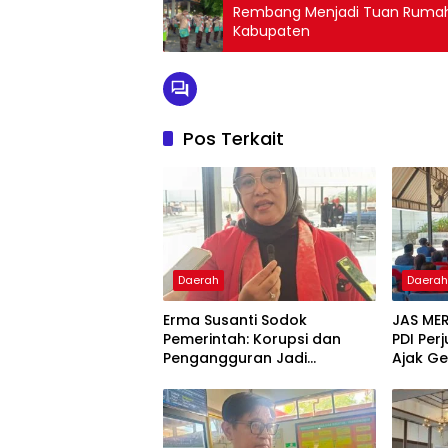
Rembang Menjadi Tuan Rumah P
Kabupaten
Pos Terkait
Daerah
Daera
Erma Susanti Sodok
JAS ME
Pemerintah: Korupsi dan
PDI Pe
Pengangguran Jadi
Ajak G
Ancaman Demokrasi
Lupakan