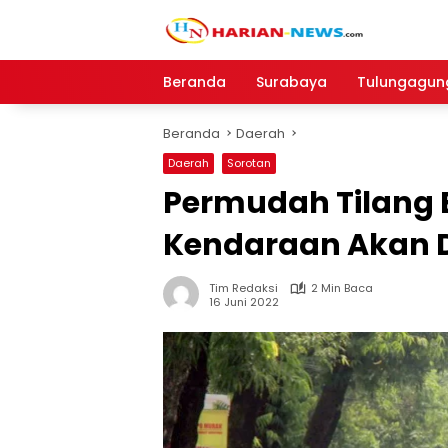
Langsung
ke
konten
Beranda
Surabaya
Tulungagun
Beranda
Daerah
Daerah
Sorotan
Permudah Tilang E
Kendaraan Akan D
Tim Redaksi
2 Min Baca
16 Juni 2022