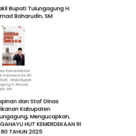
kil Bupati Tulungagung H.
mad Baharudin, SM
ayu Kemerdekaan
ik Indonesia Ke-80
025 : Wakil Bupati
agung H. Ahmad
din, SM
mpinan dan Staf Dinas
rikanan Kabupaten
lungagung, Mengucapkan,
RGAHAYU HUT KEMERDEKAAN RI
-80 TAHUN 2025