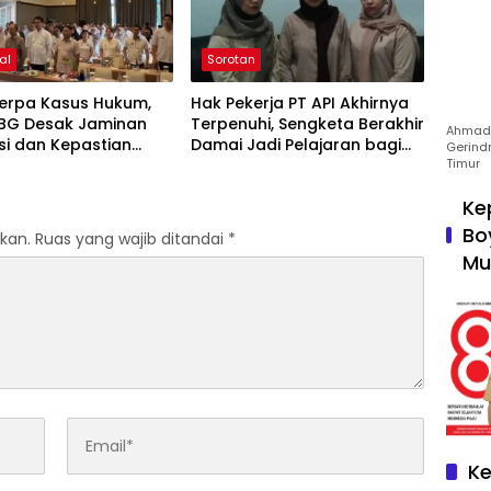
al
Sorotan
terpa Kasus Hukum,
Hak Pekerja PT API Akhirnya
MBG Desak Jaminan
Terpenuhi, Sengketa Berakhir
Ahmad 
si dan Kepastian
Damai Jadi Pelajaran bagi
Gerind
Timur
i
Dunia Usaha
Ke
Bo
kan.
Ruas yang wajib ditandai
*
Mu
Ke