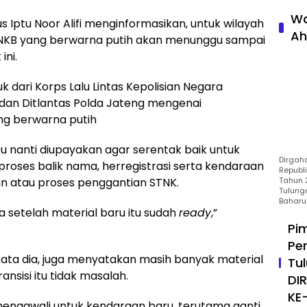
Wa
s Iptu Noor Alifi menginformasikan, untuk wilayah
Ah
TNKB yang berwarna putih akan menunggu sampai
ini.
k dari Korps Lalu Lintas Kepolisian Negara
) dan Ditlantas Polda Jateng mengenai
ng berwarna putih
 nanti diupayakan agar serentak baik untuk
Dirgah
roses balik nama, herregistrasi serta kendaraan
Republ
Tahun 2
un atau proses penggantian STNK.
Tulung
Baharu
ya setelah material baru itu sudah
ready
,”
Pi
Pe
, kata dia, juga menyatakan masih banyak material
Tu
ansisi itu tidak masalah.
DI
KE
engawali untuk kendaraan baru, terutama ganti