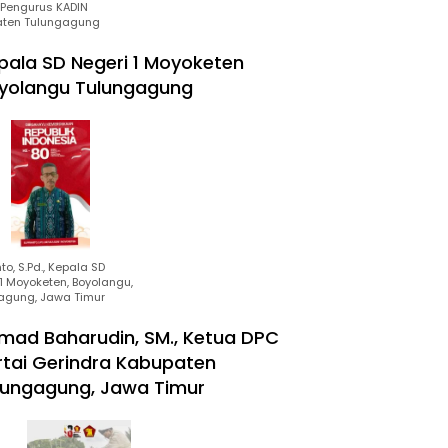
Pengurus KADIN
ten Tulungagung
pala SD Negeri 1 Moyoketen
yolangu Tulungagung
to, S.Pd., Kepala SD
1 Moyoketen, Boyolangu,
agung, Jawa Timur
mad Baharudin, SM., Ketua DPC
rtai Gerindra Kabupaten
lungagung, Jawa Timur