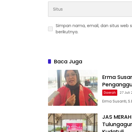
Simpan nama, email, dan situs web 
berikutnya.
Baca Juga
Erma Susan
Penganggu
Daerah
27 Juli
Erma Susanti, S.E
JAS MERAH 
Tulungagun
Kudatuli