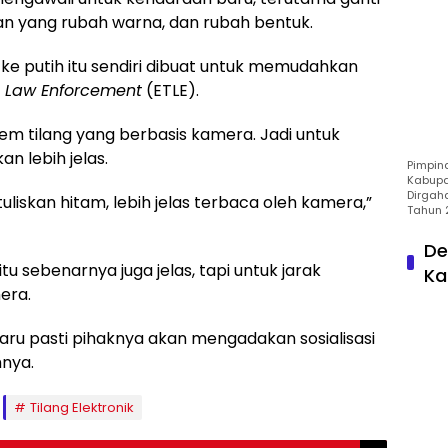
an yang rubah warna, dan rubah bentuk.
ke putih itu sendiri dibuat untuk memudahkan
ic Law Enforcement
(ETLE).
em tilang yang berbasis kamera. Jadi untuk
 lebih jelas.
Pimpin
Kabupa
Dirgah
liskan hitam, lebih jelas terbaca oleh kamera,”
Tahun 
De
tu sebenarnya juga jelas, tapi untuk jarak
Ka
era.
ru pasti pihaknya akan mengadakan sosialisasi
nya.
Tilang Elektronik