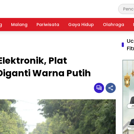
g
Malang
Pariwisata
Gaya Hidup
Olahraga
Uc
Fi
lektronik, Plat
iganti Warna Putih