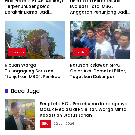
Hak Pekerja PT API Akhirnya
DPRD Kota Blitar Desak
Terpenuhi, Sengketa
Evaluasi Total MBG,
Berakhir Damai Jadi
Anggaran Penunjang Jadi
Pelajaran bagi Dunia
Sorotan
Usaha
Nasional
Sorotan
Ribuan Warga
Ratusan Relawan SPPG
Tulungagung Serukan
Gelar Aksi Damai di Blitar,
“Lanjutkan MBG”, Pemkab
Tegaskan Dukungan
Akui Masih Ada Tantangan
Program MBG dan Dampak
Ekonomi Nyata
Baca Juga
Sengketa HGU Perkebunan Karanganyar
Masuk Mediasi di PN Blitar, Warga Minta
Kepastian Status Lahan
Blitar
22 Juli 2026