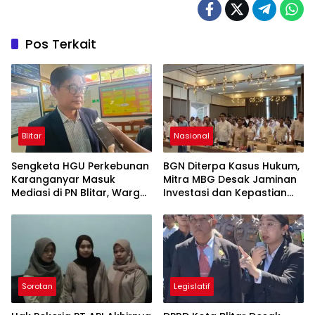
Pos Terkait
Blitar
Nasional
Sengketa HGU Perkebunan
BGN Diterpa Kasus Hukum,
Karanganyar Masuk
Mitra MBG Desak Jaminan
Mediasi di PN Blitar, Warga
Investasi dan Kepastian
Minta Kepastian Status
Regulasi
Lahan
Sorotan
Legislatif