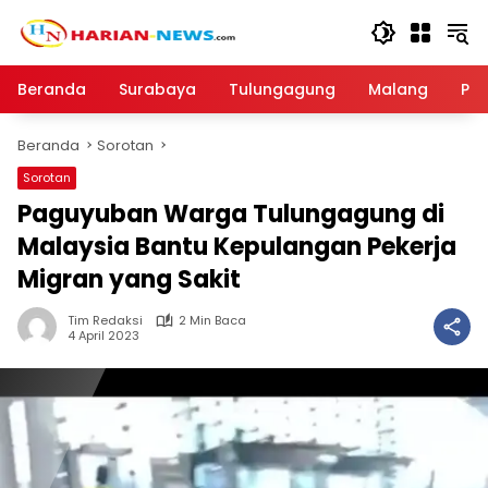
Langsung
ke
konten
Beranda
Surabaya
Tulungagung
Malang
Par
Beranda
Sorotan
Sorotan
Paguyuban Warga Tulungagung di
Malaysia Bantu Kepulangan Pekerja
Migran yang Sakit
Tim Redaksi
2 Min Baca
4 April 2023