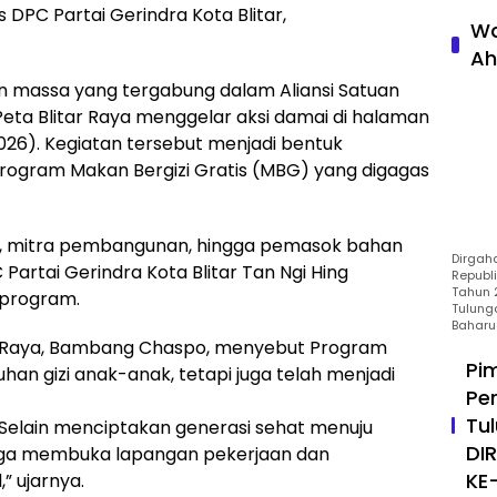
s DPC Partai Gerindra Kota Blitar,
Wa
Ah
 massa yang tergabung dalam Aliansi Satuan
eta Blitar Raya menggelar aksi damai di halaman
2026). Kegiatan tersebut menjadi bentuk
rogram Makan Bergizi Gratis (MBG) yang digagas
pur, mitra pembangunan, hingga pemasok bahan
Dirgah
 Partai Gerindra Kota Blitar Tan Ngi Hing
Republ
Tahun 2
 program.
Tulung
Baharu
tar Raya, Bambang Chaspo, menyebut Program
Pi
n gizi anak-anak, tetapi juga telah menjadi
Pe
Tu
. Selain menciptakan generasi sehat menuju
DI
juga membuka lapangan pekerjaan dan
KE
” ujarnya.