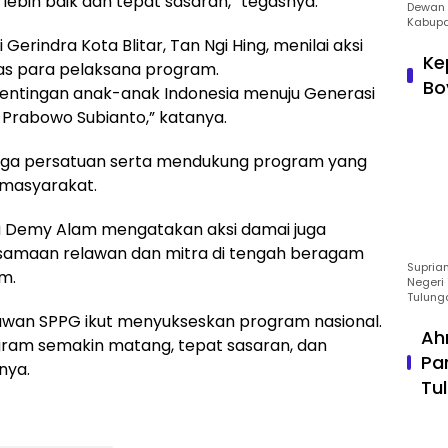
lebih baik dan tepat sasaran,” tegasnya.
Dewan 
Kabupa
Gerindra Kota Blitar, Tan Ngi Hing, menilai aksi
Ke
tas para pelaksana program.
Bo
kepentingan anak-anak Indonesia menuju Generasi
 Prabowo Subianto,” katanya.
aga persatuan serta mendukung program yang
 masyarakat.
a Demy Alam mengatakan aksi damai juga
amaan relawan dan mitra di tengah beragam
Suprian
m.
Negeri 
Tulung
awan SPPG ikut menyukseskan program nasional.
Ah
ogram semakin matang, tepat sasaran, dan
Pa
nya.
Tu