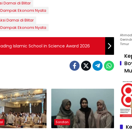
 Damai di Blitar
 Dampak Ekonomi Nyata
si Damai di Blitar
 Dampak Ekonomi Nyata
Ahmad 
Gerind
Timur
eading Islamic School in Science Award 2026
Ke
Bo
Mu
al
Sorotan
Ke