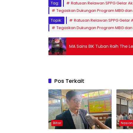
Tag:
Ratusan Relawan SPPG Gelar Aksi
Tegaskan Dukungan Program MBG dan
Topik:
Ratusan Relawan SPPG Gelar Ak
Tegaskan Dukungan Program MBG dan
MA Sains BIK Tuban Raih The L
Pos Terkait
Blitar
Nasion