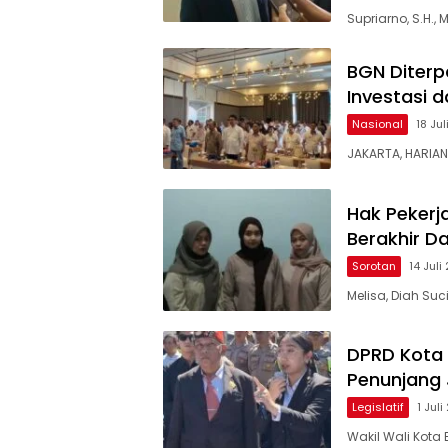
Supriarno, S.H.,
BGN Diterp
Investasi 
Nasional
18 Ju
JAKARTA, HARIA
Hak Pekerj
Berakhir D
Sorotan
14 Juli
Melisa, Diah Suc
DPRD Kota 
Penunjang 
Legislatif
1 Jul
Wakil Wali Kota