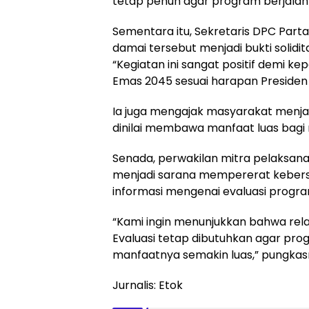
tetap penuh agar program berjalan 
Sementara itu, Sekretaris DPC Partai 
damai tersebut menjadi bukti solidi
“Kegiatan ini sangat positif demi 
Emas 2045 sesuai harapan Presiden
Ia juga mengajak masyarakat menj
dinilai membawa manfaat luas bagi
Senada, perwakilan mitra pelaksan
menjadi sarana mempererat kebers
informasi mengenai evaluasi progra
“Kami ingin menunjukkan bahwa rel
Evaluasi tetap dibutuhkan agar pr
manfaatnya semakin luas,” pungkas
Jurnalis: Etok