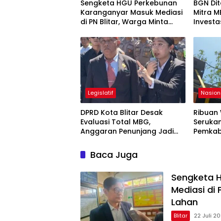
Sengketa HGU Perkebunan
BGN Di
Karanganyar Masuk Mediasi
Mitra 
di PN Blitar, Warga Minta
Investa
Kepastian Status Lahan
Regulas
Legislatif
Nasion
DPRD Kota Blitar Desak
Ribuan
Evaluasi Total MBG,
Serukan
Anggaran Penunjang Jadi
Pemkab
Sorotan
Tantan
Baca Juga
Sengketa 
Mediasi di 
Lahan
Blitar
22 Juli 2