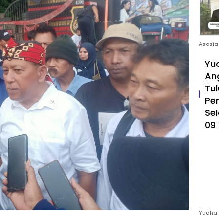
Asosia
Yud
An
Tul
Pe
Sel
09 
Yudha 