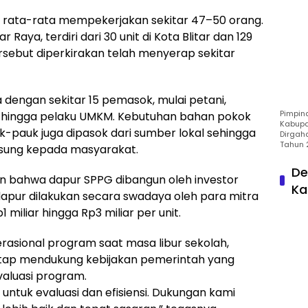
 rata-rata mempekerjakan sekitar 47–50 orang.
r Raya, terdiri dari 30 unit di Kota Blitar dan 129
ersebut diperkirakan telah menyerap sekitar
a dengan sekitar 15 pemasok, mulai petani,
Pimpin
r hingga pelaku UMKM. Kebutuhan bahan pokok
Kabupa
auk-pauk juga dipasok dari sumber lokal sehingga
Dirgah
Tahun 
ung kepada masyarakat.
De
 bahwa dapur SPPG dibangun oleh investor
Ka
pur dilakukan secara swadaya oleh para mitra
1 miliar hingga Rp3 miliar per unit.
asional program saat masa libur sekolah,
ap mendukung kebijakan pemerintah yang
valuasi program.
ntuk evaluasi dan efisiensi. Dukungan kami