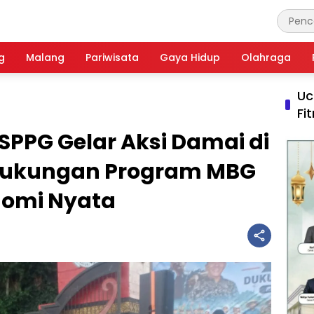
g
Malang
Pariwisata
Gaya Hidup
Olahraga
Uc
Fi
PPG Gelar Aksi Damai di
 Dukungan Program MBG
omi Nyata