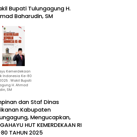
kil Bupati Tulungagung H.
mad Baharudin, SM
ayu Kemerdekaan
ik Indonesia Ke-80
025 : Wakil Bupati
agung H. Ahmad
din, SM
mpinan dan Staf Dinas
rikanan Kabupaten
lungagung, Mengucapkan,
RGAHAYU HUT KEMERDEKAAN RI
-80 TAHUN 2025