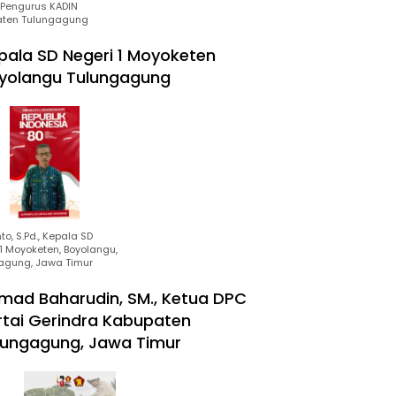
Pengurus KADIN
ten Tulungagung
pala SD Negeri 1 Moyoketen
yolangu Tulungagung
to, S.Pd., Kepala SD
1 Moyoketen, Boyolangu,
agung, Jawa Timur
mad Baharudin, SM., Ketua DPC
rtai Gerindra Kabupaten
lungagung, Jawa Timur