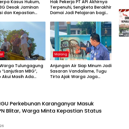
terpa Kasus Hukum,
Hak Pekerja PT API Akhirnya
MBG Desak Jaminan
Terpenuhi, Sengketa Berakhir
si dan Kepastian
Damai Jadi Pelajaran bagi
i
Dunia Usaha
al
Malang
 Warga Tulungagung
Anjungan Air Siap Minum Jadi
 “Lanjutkan MBG”,
Sasaran Vandalisme, Tugu
 Akui Masih Ada
Tirta Ajak Warga Jaga
gan
Fasilitas Publik
HGU Perkebunan Karanganyar Masuk
PN Blitar, Warga Minta Kepastian Status
026