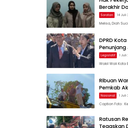
Berakhir D
Sorotan
14 Juli
Melisa, Diah Suc
DPRD Kota 
Penunjang 
Legislatif
1 Jul
Wakil Wali Kota
Ribuan War
Pemkab Ak
Nasional
1 Jul
Caption Foto : 
Ratusan Re
Tegaskan 