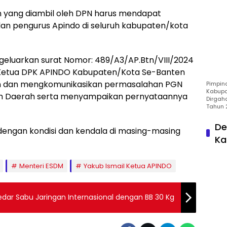
yang diambil oleh DPN harus mendapat
 dan pengurus Apindo di seluruh kabupaten/kota
geluarkan surat Nomor: 489/A3/AP.Btn/VIII/2024
Ketua DPK APINDO Kabupaten/Kota Se-Banten
 dan mengkomunikasikan permasalahan PGN
Pimpin
Kabupa
ah Daerah serta menyampaikan pernyataannya
Dirgah
Tahun 
De
dengan kondisi dan kendala di masing-masing
Ka
Menteri ESDM
Yakub Ismail Ketua APINDO
edar Sabu Jaringan Internasional dengan BB 30 Kg