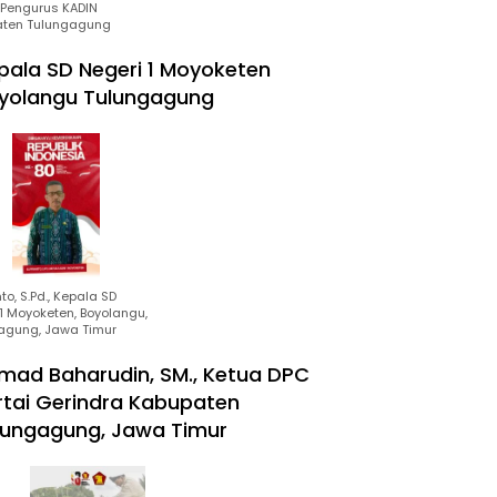
Pengurus KADIN
ten Tulungagung
pala SD Negeri 1 Moyoketen
yolangu Tulungagung
to, S.Pd., Kepala SD
1 Moyoketen, Boyolangu,
agung, Jawa Timur
mad Baharudin, SM., Ketua DPC
rtai Gerindra Kabupaten
lungagung, Jawa Timur