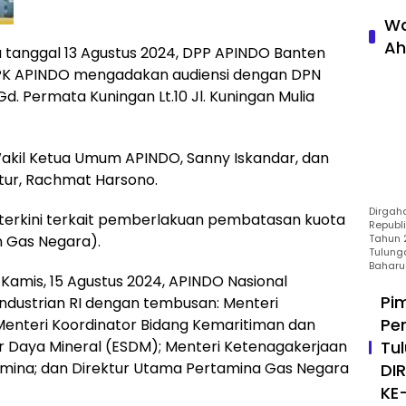
Wa
Ah
tanggal 13 Agustus 2024, DPP APINDO Banten
PK APINDO mengadakan audiensi dengan DPN
d. Permata Kuningan Lt.10 Jl. Kuningan Mulia
 Wakil Ketua Umum APINDO, Sanny Iskandar, dan
ktur, Rachmat Harsono.
Dirgah
terkini terkait pemberlakuan pembatasan kuota
Republ
Tahun 2
 Gas Negara).
Tulung
Baharu
Kamis, 15 Agustus 2024, APINDO Nasional
Pi
ndustrian RI dengan tembusan: Menteri
Pe
Menteri Koordinator Bidang Kemaritiman dan
Tu
er Daya Mineral (ESDM); Menteri Ketenagakerjaan
mina; dan Direktur Utama Pertamina Gas Negara
DI
KE