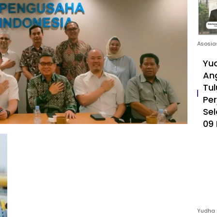
Asosia
Yud
An
Tul
Pe
Sel
09 
Yudha 