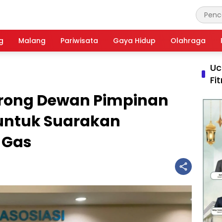
g
Malang
Pariwisata
Gaya Hidup
Olahraga
Uc
Fi
orong Dewan Pimpinan
untuk Suarakan
 Gas