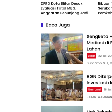
DPRD Kota Blitar Desak
Ribuan
Evaluasi Total MBG,
Serukan
Anggaran Penunjang Jadi
Pemkab
Sorotan
Tantan
Baca Juga
Sengketa 
Mediasi di 
Lahan
Blitar
22 Juli 2
Supriarno, S.H.,
BGN Diterp
Investasi 
Nasional
18 Ju
JAKARTA, HARIA
Hak Pekerj