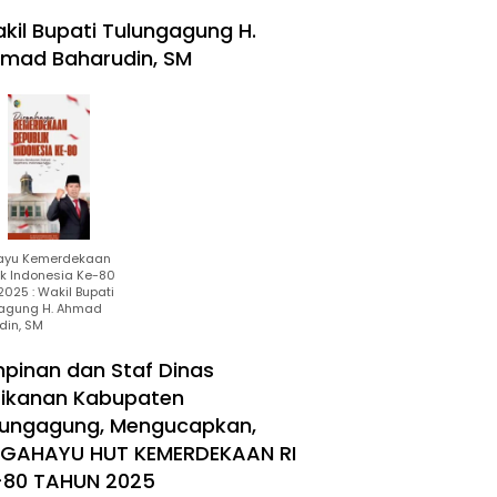
kil Bupati Tulungagung H.
mad Baharudin, SM
ayu Kemerdekaan
ik Indonesia Ke-80
025 : Wakil Bupati
agung H. Ahmad
din, SM
mpinan dan Staf Dinas
rikanan Kabupaten
lungagung, Mengucapkan,
RGAHAYU HUT KEMERDEKAAN RI
-80 TAHUN 2025