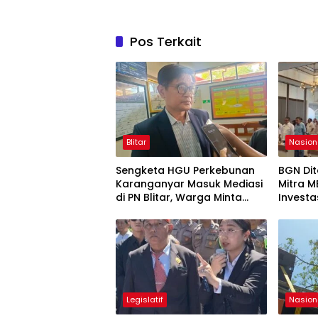
Pos Terkait
Blitar
Nasion
Sengketa HGU Perkebunan
BGN Di
Karanganyar Masuk Mediasi
Mitra 
di PN Blitar, Warga Minta
Investa
Kepastian Status Lahan
Regulas
Legislatif
Nasion