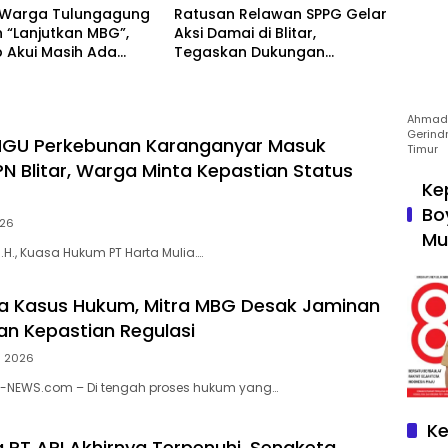
 Warga Tulungagung
Ratusan Relawan SPPG Gelar
 “Lanjutkan MBG”,
Aksi Damai di Blitar,
 Akui Masih Ada
Tegaskan Dukungan
gan
Program MBG dan Dampak
Ekonomi Nyata
Ahmad 
Gerind
HGU Perkebunan Karanganyar Masuk
Timur
PN Blitar, Warga Minta Kepastian Status
Ke
Bo
026
Mu
 M.H., Kuasa Hukum PT Harta Mulia….
a Kasus Hukum, Mitra MBG Desak Jaminan
dan Kepastian Regulasi
li 2026
N-NEWS.com – Di tengah proses hukum yang…
Ke
a PT API Akhirnya Terpenuhi, Sengketa