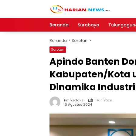
Langsung
ke
konten
Beranda
Surabaya
Tulungagun
Beranda
Sorotan
Sorotan
Apindo Banten D
Kabupaten/Kota 
Dinamika Industri
Tim Redaksi
1 Min Baca
16 Agustus 2024