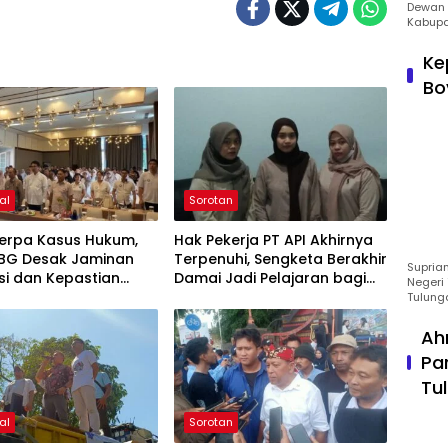
Dewan 
Kabupa
Ke
Bo
al
Sorotan
terpa Kasus Hukum,
Hak Pekerja PT API Akhirnya
MBG Desak Jaminan
Terpenuhi, Sengketa Berakhir
Suprian
si dan Kepastian
Damai Jadi Pelajaran bagi
Negeri 
i
Dunia Usaha
Tulung
Ah
Pa
Tu
al
Sorotan