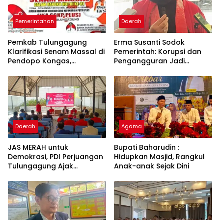
Pemerintahan
Daerah
Pemkab Tulungagung
Erma Susanti Sodok
Klarifikasi Senam Massal di
Pemerintah: Korupsi dan
Pendopo Kongas,
Pengangguran Jadi
Tegaskan Bukan Kegiatan
Ancaman Demokrasi
Resmi Daerah
Daerah
Agama
JAS MERAH untuk
Bupati Baharudin :
Demokrasi, PDI Perjuangan
Hidupkan Masjid, Rangkul
Tulungagung Ajak
Anak-anak Sejak Dini
Generasi Muda Tak
Lupakan Kudatuli