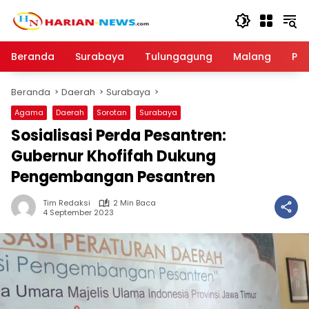
Langsung
ke
konten
Beranda
Surabaya
Tulungagung
Malang
Par
Beranda
Daerah
Surabaya
Agama
Daerah
Sorotan
Surabaya
Sosialisasi Perda Pesantren:
Gubernur Khofifah Dukung
Pengembangan Pesantren
Tim Redaksi
2 Min Baca
4 September 2023