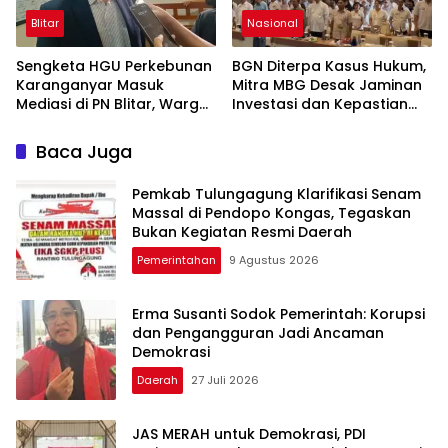
Blitar
Nasional
Sengketa HGU Perkebunan
BGN Diterpa Kasus Hukum,
Karanganyar Masuk
Mitra MBG Desak Jaminan
Mediasi di PN Blitar, Warga
Investasi dan Kepastian
Minta Kepastian Status
Regulasi
Lahan
Baca Juga
Pemkab Tulungagung Klarifikasi Senam
Massal di Pendopo Kongas, Tegaskan
Bukan Kegiatan Resmi Daerah
Pemerintahan
9 Agustus 2026
Erma Susanti Sodok Pemerintah: Korupsi
dan Pengangguran Jadi Ancaman
Demokrasi
Daerah
27 Juli 2026
JAS MERAH untuk Demokrasi, PDI