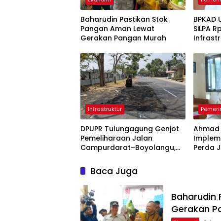
Baharudin Pastikan Stok
BPKAD 
Pangan Aman Lewat
SiLPA Rp
Gerakan Pangan Murah
Infrast
Belanj
Infrastruktur
Pemeri
DPUPR Tulungagung Genjot
Ahmad 
Pemeliharaan Jalan
Implem
Campurdarat–Boyolangu,
Perda J
Ruas 7,6 Kilometer Mulai
Keberh
Diperbaiki
Tulung
Baca Juga
Baharudin 
Gerakan P