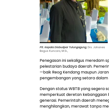
Plt. Kepala Disbudpar Tulungagung
, Drs. Johanes
Bagus Kuncoro, M.Si.,
Penegasan ini sekaligus meredam sp
pelestarian budaya daerah. Pemerin
—baik Reog Kendang maupun Jara
pengembangan yang setara dalam st
Dengan status WBTB yang segera sah
memperkuat deretan kebanggaan bu
generasi. Pemerintah daerah mene
menghilangkan, merawat tanpa men