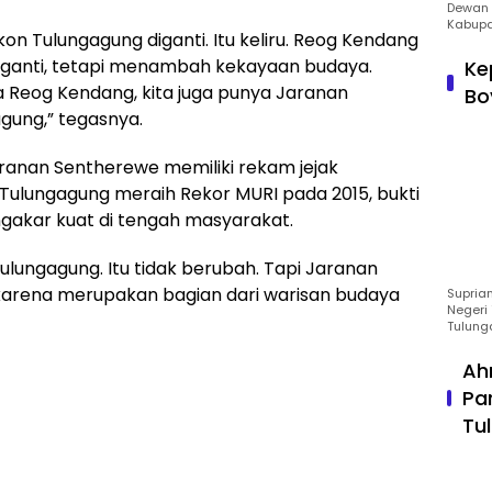
Dewan 
Kabupa
n Tulungagung diganti. Itu keliru. Reog Kendang
ngganti, tetapi menambah kekayaan budaya.
Ke
nya Reog Kendang, kita juga punya Jaranan
Bo
gung,” tegasnya.
anan Sentherewe memiliki rekam jejak
Tulungagung meraih Rekor MURI pada 2015, bukti
gakar kuat di tengah masyarakat.
ulungagung. Itu tidak berubah. Tapi Jaranan
 karena merupakan bagian dari warisan budaya
Suprian
Negeri 
Tulung
Ah
Pa
Tu