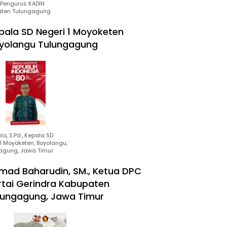
Pengurus KADIN
ten Tulungagung
pala SD Negeri 1 Moyoketen
yolangu Tulungagung
to, S.Pd., Kepala SD
1 Moyoketen, Boyolangu,
agung, Jawa Timur
mad Baharudin, SM., Ketua DPC
rtai Gerindra Kabupaten
lungagung, Jawa Timur