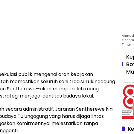
Ahmad 
Gerind
Timur
Ke
Bo
Mu
ekulasi publik mengenai arah kebijakan
tah memastikan seluruh seni tradisi Tulungagung
nan Sentherewe—akan memperoleh ruang
rategi menjaga identitas budaya lokal.
 secara administratif, Jaranan Sentherewe kini
daya Tulungagung yang harus dijaga lintas
gaskan komitmennya: melestarikan tanpa
Ke
gganti.