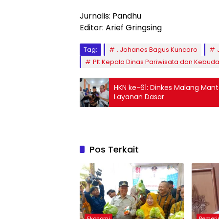
Jurnalis: Pandhu
Editor: Arief Gringsing
Tag:
. Johanes Bagus Kuncoro
Plt Kepala Dinas Pariwisata dan Kebu
HKN ke-61: Dinkes Malang Man
Layanan Dasar
Pos Terkait
Ekonomi
Pemeri