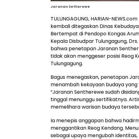
Jaranan Setherewe
TULUNGAGUNG, HARIAN-NEWS.com —
kembali ditegaskan Dinas Kebudaya
Bertempat di Pendopo Kongas Arum K
Kepala Disbudpar Tulungagung, Drs.
bahwa penetapan Jaranan Senther
tidak akan menggeser posisi Reog 
Tulungagung.
Bagus menegaskan, penetapan Jara
menambah kekayaan budaya yang waj
“Jaranan Sentherewe sudah disidang
tinggal menunggu sertifikatnya. Art
memelihara warisan budaya tersebut
Ia menepis anggapan bahwa hadirn
menggantikan Reog Kendang. Menuru
sebagai upaya mengubah identitas