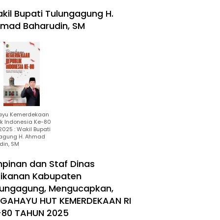
kil Bupati Tulungagung H.
mad Baharudin, SM
ayu Kemerdekaan
ik Indonesia Ke-80
025 : Wakil Bupati
agung H. Ahmad
din, SM
mpinan dan Staf Dinas
rikanan Kabupaten
lungagung, Mengucapkan,
RGAHAYU HUT KEMERDEKAAN RI
-80 TAHUN 2025