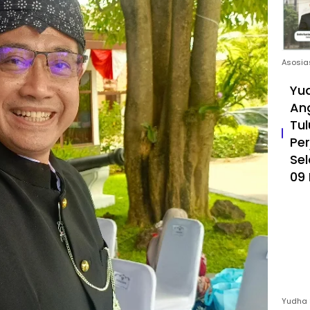
Asosia
Yud
An
Tul
Pe
Sel
09 
Yudha 