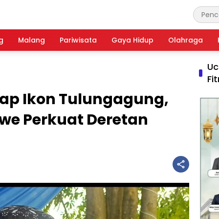
g
Malang
Pariwisata
Gaya Hidup
Olahraga
Uc
Fi
ap Ikon Tulungagung,
we Perkuat Deretan