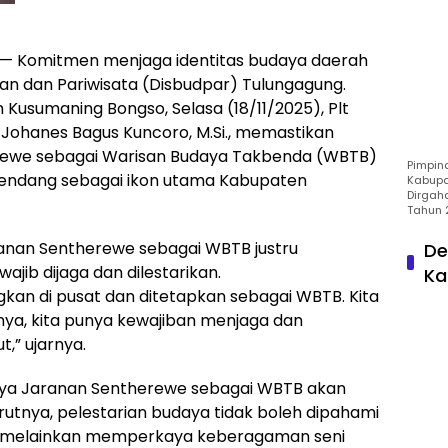
 Komitmen menjaga identitas budaya daerah
an dan Pariwisata (Disbudpar) Tulungagung.
usumaning Bongso, Selasa (18/11/2025), Plt
 Johanes Bagus Kuncoro, M.Si., memastikan
ewe sebagai Warisan Budaya Takbenda (WBTB)
Pimpin
Kendang sebagai ikon utama Kabupaten
Kabupa
Dirgah
Tahun 
nan Sentherewe sebagai WBTB justru
De
ib dijaga dan dilestarikan.
Ka
kan di pusat dan ditetapkan sebagai WBTB. Kita
inya, kita punya kewajiban menjaga dan
,” ujarnya.
ya Jaranan Sentherewe sebagai WBTB akan
tnya, pelestarian budaya tidak boleh dipahami
, melainkan memperkaya keberagaman seni