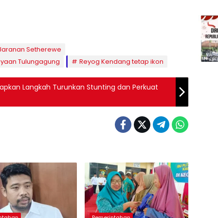
Jaranan Setherewe
dayaan Tulungagung
Reyog Kendang tetap ikon
tapkan Langkah Turunkan Stunting dan Perkuat
ntahan
Pemerintahan