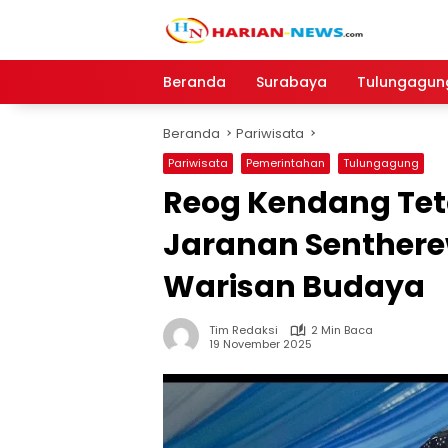
Langsung
ke
konten
Beranda
Surabaya
Tulungagun
Beranda
Pariwisata
Pariwisata
Pemerintahan
Tulungagung
Reog Kendang Tet
Jaranan Senthere
Warisan Budaya
Tim Redaksi
2 Min Baca
19 November 2025