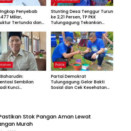
Ungkap Penyebab
Stunting Desa Tenggur Turun
477 Miliar,
ke 2,21 Persen, TP PKK
ruktur Tertunda dan
Tulungagung Tekankan
a Pegawai Dominan
Pendampingan
Berkelanjutan
ntahan
Politik
Baharudin:
Partai Demokrat
entasi Sembilan
Tulungagung Gelar Bakti
adi Kunci
Sosial dan Cek Kesehatan
asilan Pembangunan
Gratis
agung
Pastikan Stok Pangan Aman Lewat
angan Murah