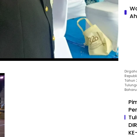
Wa
Ah
Dirgah
Republ
Tahun 2
Tulung
Baharu
Pi
Pe
Tu
DI
KE