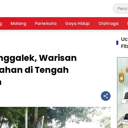
g
Malang
Pariwisata
Gaya Hidup
Olahraga
Uc
Fi
nggalek, Warisan
ahan di Tengah
n