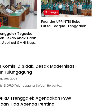
Olahraga
Founder UPRINTIS Buka
h
Futsal League Trenggalek
renggalek Tegaskan
en Tekan Anak Tidak
, Aspirasi GMNI Siap
l
a Komisi D Sidak, Desak Modernisasi
tur Tulungagung
Agustus 2026
isi D DPRD Tulungagung, Sofyan Heryanto,…
 DPRD Trenggalek Agendakan PAW
dan Tiga Agenda Penting