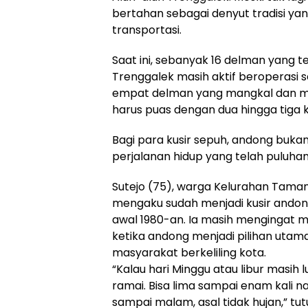
bertahan sebagai denyut tradisi ya
transportasi.
Saat ini, sebanyak 16 delman yang
Trenggalek masih aktif beroperasi 
empat delman yang mangkal dan mel
harus puas dengan dua hingga tiga k
Bagi para kusir sepuh, andong bukan 
perjalanan hidup yang telah puluhan
Sutejo (75), warga Kelurahan Tama
mengaku sudah menjadi kusir andon
awal 1980-an. Ia masih mengingat 
ketika andong menjadi pilihan utam
masyarakat berkeliling kota.
“Kalau hari Minggu atau libur masih
ramai. Bisa lima sampai enam kali na
sampai malam, asal tidak hujan,” tut