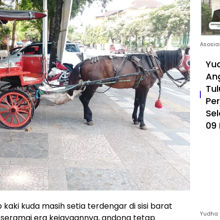
Asosia
Yud
An
Tul
Pe
Sel
09 
ki kuda masih setia terdengar di sisi barat
Yudha 
i seramai era kejayaannya, andong tetap