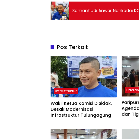
Samanhudi Anwar Nahkodai KON
Pos Terkait
Daera
Infrastruktur
Paripu
Wakil Ketua Komisi D Sidak,
Agenda
Desak Modernisasi
dan Ti
Infrastruktur Tulungagung