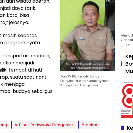
an dari wisata daerah.
jadi daya tarik.
an kota, bisa
a,” jelasnya.
t masih sebatas
Ahmad 
Gerind
m program nyata.
Timur
transportasi modern,
Ke
seakan menjadi
Bo
iki tempat di hati
Mu
ap, suatu saat nanti
Toni W Plt. Kepala Dinas
Pariwisata dan Kebudayaan
uk menjaga
Kabupaten Trenggalek
mbol budaya sekaligus
ong
Dinas Pariwisata Trenggalek
dokar
Ke