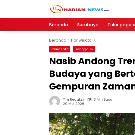
Langsung
ke
konten
Beranda
Surabaya
Tulungagun
Beranda
Pariwisata
Pariwisata
Trenggalek
Nasib Andong Tre
Budaya yang Bert
Gempuran Zama
Tim Redaksi
3 Min Baca
20 Mei 2026