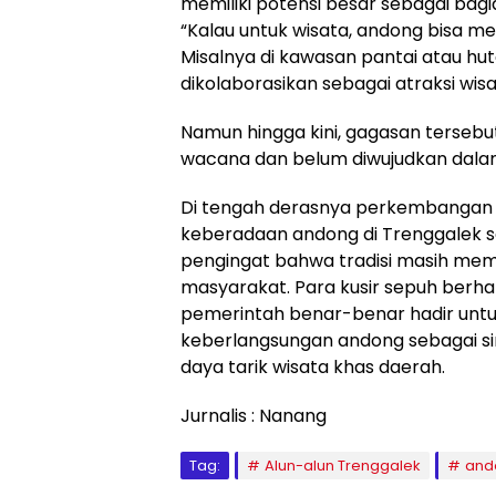
memiliki potensi besar sebagai bagi
“Kalau untuk wisata, andong bisa men
Misalnya di kawasan pantai atau hut
dikolaborasikan sebagai atraksi wisat
Namun hingga kini, gagasan tersebu
wacana dan belum diwujudkan dala
Di tengah derasnya perkembangan 
keberadaan andong di Trenggalek 
pengingat bahwa tradisi masih memil
masyarakat. Para kusir sepuh berhar
pemerintah benar-benar hadir unt
keberlangsungan andong sebagai si
daya tarik wisata khas daerah.
Jurnalis : Nanang
Tag:
Alun-alun Trenggalek
and