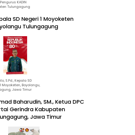
Pengurus KADIN
ten Tulungagung
pala SD Negeri 1 Moyoketen
yolangu Tulungagung
to, S.Pd., Kepala SD
1 Moyoketen, Boyolangu,
agung, Jawa Timur
mad Baharudin, SM., Ketua DPC
rtai Gerindra Kabupaten
lungagung, Jawa Timur