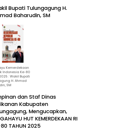
kil Bupati Tulungagung H.
mad Baharudin, SM
ayu Kemerdekaan
ik Indonesia Ke-80
025 : Wakil Bupati
agung H. Ahmad
din, SM
mpinan dan Staf Dinas
rikanan Kabupaten
lungagung, Mengucapkan,
RGAHAYU HUT KEMERDEKAAN RI
-80 TAHUN 2025