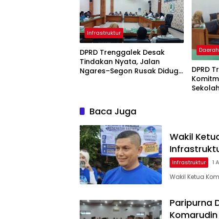
Infrastruktur
Daera
DPRD Trenggalek Desak
Tindakan Nyata, Jalan
DPRD T
Ngares–Segon Rusak Diduga
Komitm
Dampak Aktivitas Tambang
Sekolah
Dikawa
Baca Juga
Wakil Ketu
Infrastruk
Infrastruktur
1 
Wakil Ketua Kom
Paripurna
Komarudin 