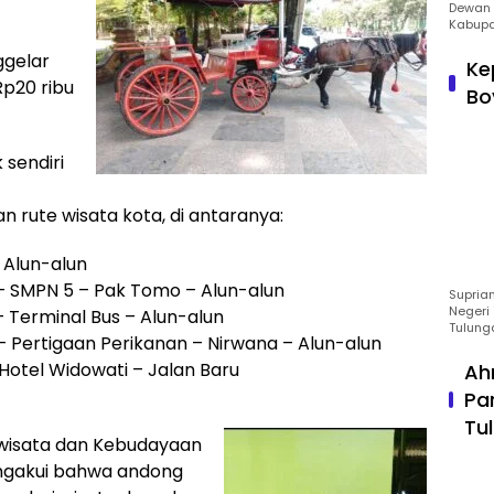
Dewan 
Kabupa
ggelar
Ke
Rp20 ribu
Bo
sendiri
rute wisata kota, di antaranya:
– Alun-alun
n – SMPN 5 – Pak Tomo – Alun-alun
Suprian
Negeri 
 – Terminal Bus – Alun-alun
Tulung
 – Pertigaan Perikanan – Nirwana – Alun-alun
n Hotel Widowati – Jalan Baru
Ah
Pa
Tu
riwisata dan Kebudayaan
engakui bahwa andong