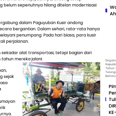
ng belum sepenuhnya hilang ditelan modernisasi
Wa
Ah
 tergabung dalam Paguyuban Kusir andong
secara bergantian. Dalam sehari, rata-rata hanya
ayani penumpang. Pada hari biasa, para kusir
ali perjalanan.
sekadar alat transportasi, tetapi bagian dari
 tahun mereka jalani.
Dirgah
Republ
Tahun 2
nan,
Tulung
g sejak
Baharu
masa
Pi
a
Pe
Tu
 lumayan
DI
rik
KE
urnya.