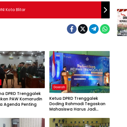
I Kota Blitar
h
Daerah
rna DPRD Trenggalek
Ketua DPRD Trenggalek
kan PAW Komarudin
Doding Rahmadi Tegaskan
ga Agenda Penting
Mahasiswa Harus Jadi
Kontrol Sosial Pemerintah