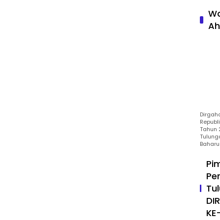
Wa
Ah
Dirgah
Republ
Tahun 2
Tulung
Baharu
Pi
Pe
Tu
DI
KE