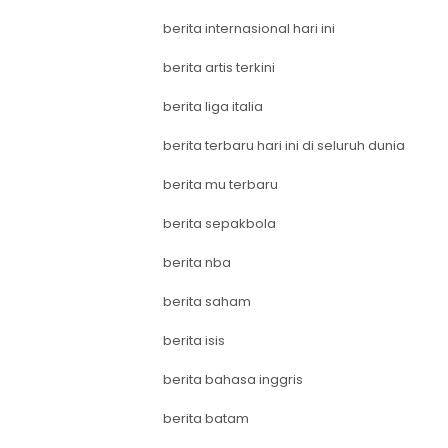
berita internasional hari ini
berita artis terkini
berita liga italia
berita terbaru hari ini di seluruh dunia
berita mu terbaru
berita sepakbola
berita nba
berita saham
berita isis
berita bahasa inggris
berita batam