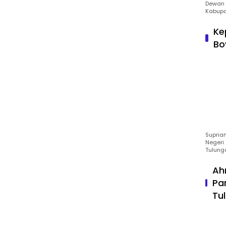
Dewan 
Kabupa
Ke
Bo
Suprian
Negeri 
Tulung
Ah
Pa
Tu