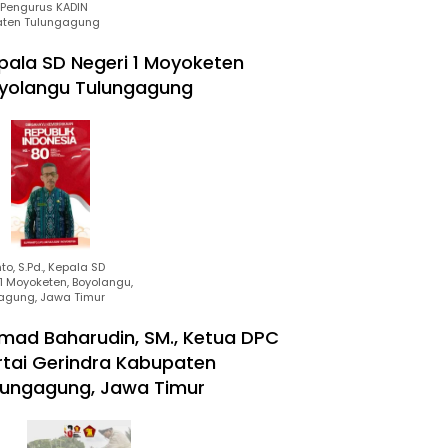
Pengurus KADIN
ten Tulungagung
pala SD Negeri 1 Moyoketen
yolangu Tulungagung
to, S.Pd., Kepala SD
1 Moyoketen, Boyolangu,
agung, Jawa Timur
mad Baharudin, SM., Ketua DPC
rtai Gerindra Kabupaten
lungagung, Jawa Timur