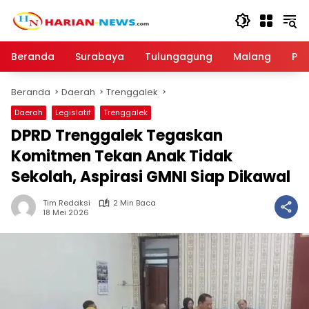
Langsung
ke
konten
Beranda
Surabaya
Tulungagung
Malang
Par
Beranda
Daerah
Trenggalek
Daerah
Legislatif
Trenggalek
DPRD Trenggalek Tegaskan
Komitmen Tekan Anak Tidak
Sekolah, Aspirasi GMNI Siap Dikawal
Tim Redaksi
2 Min Baca
18 Mei 2026