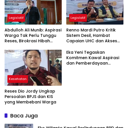
Legislatif
Legislatif
Abdulloh Ali Munib: Aspirasi
Renno Mardi Putro Kritik
Warga Tak Perlu Tunggu
Sistem Desil, Hambat
Reses, Birokrasi Hibah
Capaian UHC dan Akses
Terlalu Berbelit
BPJS Warga Miskin
Eka Yeni Tegaskan
Komitmen Kawal Aspirasi
dan Pemberdayaan
Perempuan di
Tulungagung
Kesehatan
Reses Dio Jordy Ungkap
Persoalan BPJS dan KIS
yang Membebani Warga
Baca Juga
Eko Wijianto Kawal Perlindungan BPD dan