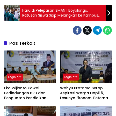
Haru di Pelepasan SMAN 1 Boyolangu,
Ratusan Siswa Siap Melangkah ke Kampus
Bergengsi
Pos Terkait
Legislatif
Legislatif
Eko Wijianto Kawal
Wahyu Pratama Serap
Perlindungan BPD dan
Aspirasi Warga Dapil 6,
Penguatan Pendidikan
Lesunya Ekonomi Peternak
Karakter di Tulungagung
Jadi Sorotan