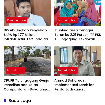
Pemerintahan
Pemerintahan
BPKAD Ungkap Penyebab
Stunting Desa Tenggur
SiLPA Rp477 Miliar,
Turun ke 2,21 Persen, TP PKK
Infrastruktur Tertunda dan
Tulungagung Tekankan
Belanja Pegawai Dominan
Pendampingan
Berkelanjutan
Infrastruktur
Pemerintahan
DPUPR Tulungagung Genjot
Ahmad Baharudin:
Pemeliharaan Jalan
Implementasi Sembilan
Campurdarat–Boyolangu,
Perda Jadi Kunci
Ruas 7,6 Kilometer Mulai
Keberhasilan
Diperbaiki
Pembangunan
Baca Juga
Tulungagung