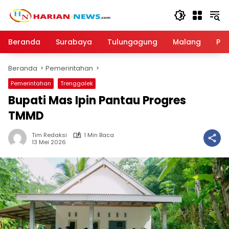
Langsung
ke
konten
Beranda
Surabaya
Tulungagung
Malang
Par
Beranda
Pemerintahan
Pemerintahan
Trenggalek
Bupati Mas Ipin Pantau Progres
TMMD
Tim Redaksi
1 Min Baca
13 Mei 2026