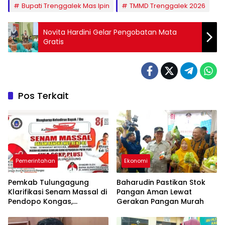
Bupati Trenggalek Mas Ipin
TMMD Trenggalek 2026
Novita Hardini Gelar Pengobatan Mata
Gratis
Pos Terkait
Pemerintahan
Ekonomi
Pemkab Tulungagung
Baharudin Pastikan Stok
Klarifikasi Senam Massal di
Pangan Aman Lewat
Pendopo Kongas,
Gerakan Pangan Murah
Tegaskan Bukan Kegiatan
Resmi Daerah