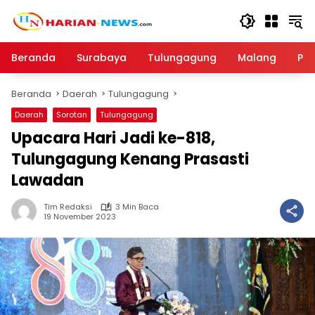
Langsung
ke
konten
Beranda
Surabaya
Tulungagung
Malang
Par
Beranda
Daerah
Tulungagung
Daerah
Sorotan
Tulungagung
Upacara Hari Jadi ke-818,
Tulungagung Kenang Prasasti
Lawadan
Tim Redaksi
3 Min Baca
19 November 2023