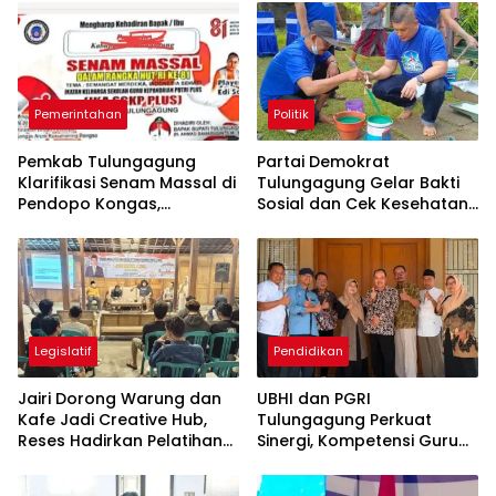
Pemerintahan
Politik
Pemkab Tulungagung
Partai Demokrat
Klarifikasi Senam Massal di
Tulungagung Gelar Bakti
Pendopo Kongas,
Sosial dan Cek Kesehatan
Tegaskan Bukan Kegiatan
Gratis
Resmi Daerah
Legislatif
Pendidikan
Jairi Dorong Warung dan
UBHI dan PGRI
Kafe Jadi Creative Hub,
Tulungagung Perkuat
Reses Hadirkan Pelatihan
Sinergi, Kompetensi Guru
Google Business
Jadi Prioritas