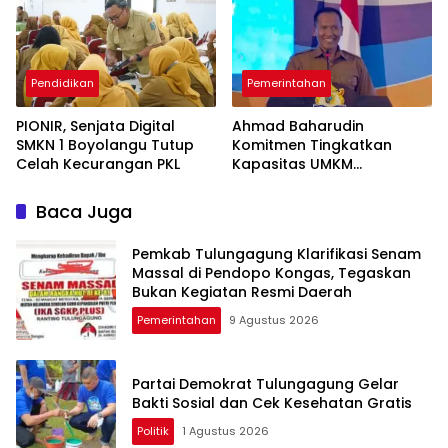
Pendidikan
Pemerintahan
PIONIR, Senjata Digital
Ahmad Baharudin
SMKN 1 Boyolangu Tutup
Komitmen Tingkatkan
Celah Kecurangan PKL
Kapasitas UMKM
Tulungagung Menuju Pasar
Ekspor
Baca Juga
Pemkab Tulungagung Klarifikasi Senam
Massal di Pendopo Kongas, Tegaskan
Bukan Kegiatan Resmi Daerah
Pemerintahan
9 Agustus 2026
Partai Demokrat Tulungagung Gelar
Bakti Sosial dan Cek Kesehatan Gratis
Politik
1 Agustus 2026