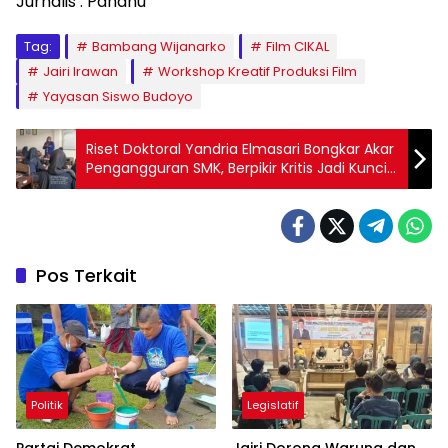
Jurnalis : Pandhu
Tag:
Bambang Wijanarko
Film CIKAL
Jairi Irawan
Workshop Kreatif Produksi Film
Yayasan Siswo Budoyo
Riset Doktoral Yandria Elmasari Bongkar Akar
Pengangguran SMK, Berpikir Kritis Jadi Kunci
Masa Depan
Pos Terkait
Politik
Legislatif