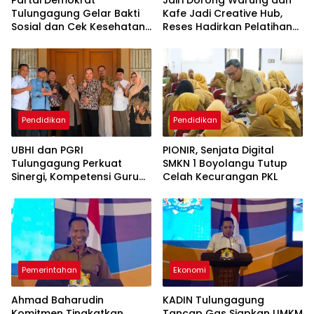
Partai Demokrat
Jairi Dorong Warung dan
Tulungagung Gelar Bakti
Kafe Jadi Creative Hub,
Sosial dan Cek Kesehatan
Reses Hadirkan Pelatihan
Gratis
Google Business
Pendidikan
Pendidikan
UBHI dan PGRI
PIONIR, Senjata Digital
Tulungagung Perkuat
SMKN 1 Boyolangu Tutup
Sinergi, Kompetensi Guru
Celah Kecurangan PKL
Jadi Prioritas
Pemerintahan
Ekonomi
Ahmad Baharudin
KADIN Tulungagung
Komitmen Tingkatkan
Tancap Gas Siapkan UMKM