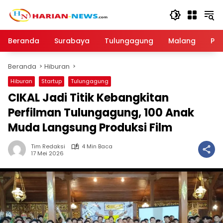
Langsung
ke
konten
Beranda
Surabaya
Tulungagung
Malang
Par
Beranda
Hiburan
Hiburan
Startup
Tulungagung
CIKAL Jadi Titik Kebangkitan
Perfilman Tulungagung, 100 Anak
Muda Langsung Produksi Film
Tim Redaksi
4 Min Baca
17 Mei 2026