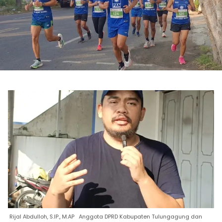
Rijal Abdulloh, S.IP., M.AP Anggota DPRD Kabupaten Tulungagung dan