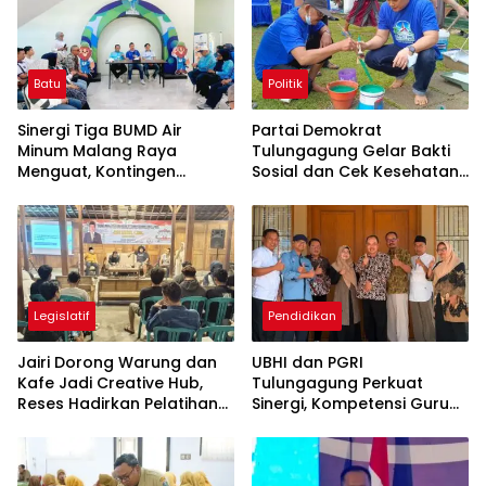
Batu
Politik
Sinergi Tiga BUMD Air
Partai Demokrat
Minum Malang Raya
Tulungagung Gelar Bakti
Menguat, Kontingen
Sosial dan Cek Kesehatan
Gabungan Dilepas ke
Gratis
Seleksi PORPAMNAS 2026
Legislatif
Pendidikan
Jairi Dorong Warung dan
UBHI dan PGRI
Kafe Jadi Creative Hub,
Tulungagung Perkuat
Reses Hadirkan Pelatihan
Sinergi, Kompetensi Guru
Google Business
Jadi Prioritas