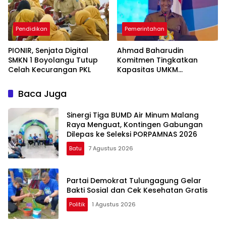
Pendidikan
Pemerintahan
PIONIR, Senjata Digital
Ahmad Baharudin
SMKN 1 Boyolangu Tutup
Komitmen Tingkatkan
Celah Kecurangan PKL
Kapasitas UMKM
Tulungagung Menuju Pasar
Ekspor
Baca Juga
Sinergi Tiga BUMD Air Minum Malang
Raya Menguat, Kontingen Gabungan
Dilepas ke Seleksi PORPAMNAS 2026
Batu
7 Agustus 2026
Partai Demokrat Tulungagung Gelar
Bakti Sosial dan Cek Kesehatan Gratis
Politik
1 Agustus 2026