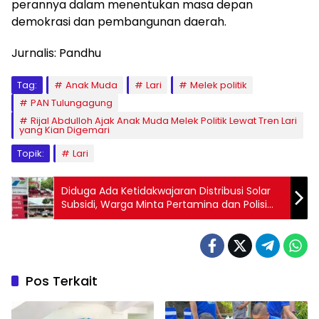
perannya dalam menentukan masa depan
demokrasi dan pembangunan daerah.
Jurnalis: Pandhu
Tag:
Anak Muda
Lari
Melek politik
PAN Tulungagung
Rijal Abdulloh Ajak Anak Muda Melek Politik Lewat Tren Lari
yang Kian Digemari
Topik:
Lari
Diduga Ada Ketidakwajaran Distribusi Solar
Subsidi, Warga Minta Pertamina dan Polisi
Turun Tangan
Pos Terkait