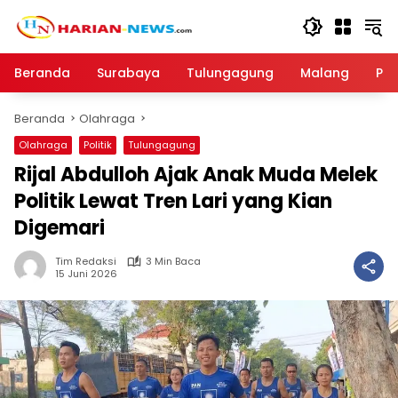
Langsung
ke
konten
Beranda
Surabaya
Tulungagung
Malang
Par
Beranda
Olahraga
Olahraga
Politik
Tulungagung
Rijal Abdulloh Ajak Anak Muda Melek
Politik Lewat Tren Lari yang Kian
Digemari
Tim Redaksi
3 Min Baca
15 Juni 2026