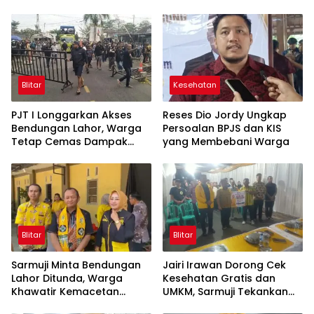
Blitar
Kesehatan
PJT I Longgarkan Akses
Reses Dio Jordy Ungkap
Bendungan Lahor, Warga
Persoalan BPJS dan KIS
Tetap Cemas Dampak
yang Membebani Warga
Ekonomi dan Ancaman
Penutupan Total
Blitar
Blitar
Sarmuji Minta Bendungan
Jairi Irawan Dorong Cek
Lahor Ditunda, Warga
Kesehatan Gratis dan
Khawatir Kemacetan
UMKM, Sarmuji Tekankan
Parah
Kekompakan Bangun Kota