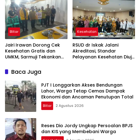
Blitar.
Blitar
Kesehatan
Jairi Irawan Dorong Cek
RSUD dr Iskak Jalani
Kesehatan Gratis dan
Akreditasi, Standar
UMKM, Sarmuji Tekankan
Pelayanan Kesehatan Diuji
Kekompakan Bangun Kota
hingga ke Ruang
Blitar
Perawatan
Baca Juga
PJT I Longgarkan Akses Bendungan
Lahor, Warga Tetap Cemas Dampak
Ekonomi dan Ancaman Penutupan Total
Blitar
2 Agustus 2026
Reses Dio Jordy Ungkap Persoalan BPJS
dan KIS yang Membebani Warga