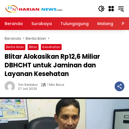
Langsung
ke
konten
Beranda
Surabaya
Tulungagung
Malang
Par
Beranda
Berita Iklan
Berita Iklan
Blitar
Kesehatan
Blitar Alokasikan Rp12,6 Miliar
DBHCHT untuk Jaminan dan
Layanan Kesehatan
Tim Redaksi
1 Min Baca
27 Juli 2025