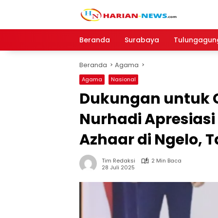
Langsung
ke
konten
Beranda
Surabaya
Tulungagun
Beranda
Agama
Agama
Nasional
Dukungan untuk Ge
Nurhadi Apresiasi
Azhaar di Ngelo,
Tim Redaksi
2 Min Baca
28 Juli 2025