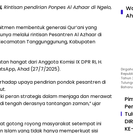
I,
Rintisan pendirian Ponpes Al Azhaar di Ngelo,
Wa
Ah
itmen membentuk generasi Qur’ani yang
unya melalui rintisan Pesantren Al Azhaar di
, Kecamatan Tanggunggunung, Kabupaten
an hangat dari Anggota Komisi IX DPR RI, H.
hatsApp, Ahad (27/7/2025).
Dirgah
Republ
Tahun 2
erhadap upaya pendirian pondok pesantren di
Tulung
Baharu
ut.
iki peran strategis dalam menjaga dan merawat
Pi
di tengah derasnya tantangan zaman,” ujar
Pe
Tu
DI
gat gotong royong masyarakat setempat ini
KE
n Islam yang tidak hanya memperkuat sisi