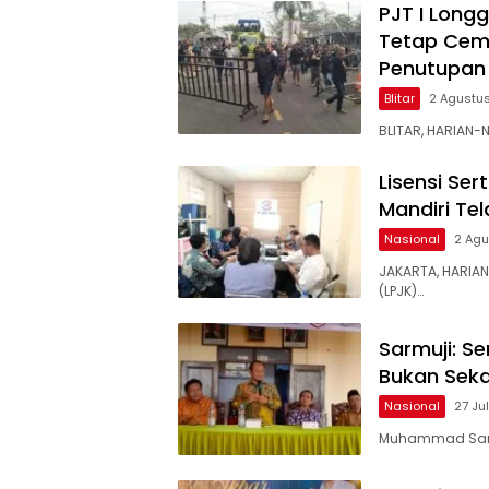
PJT I Long
Tetap Cem
Penutupan 
Blitar
2 Agustu
BLITAR, HARIAN
Lisensi Ser
Mandiri Te
Nasional
2 Ag
JAKARTA, HARIA
(LPJK)…
Sarmuji: Se
Bukan Seka
Nasional
27 Ju
Muhammad Sarmu