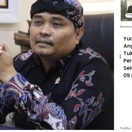
Asosia
Yud
An
Tul
Pe
Sel
09 
Yudha 