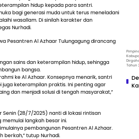
eterampilan hidup kepada para santri.
uka bagi generasi muda untuk terus meneladani
aihi wasallam. Di sinilah karakter dan
tegas Nurhadi.
hwa Pesantren Al Azhaar Tulungagung dirancang
Pimpin
Kabupa
Dirgah
ngan sains dan keterampilan hidup, sehingga
Tahun 
embangun bangsa.
rahmi ke Al Azhaar. Konsepnya menarik, santri
De
i juga keterampilan praktis. Ini penting agar
Ka
ing dan menjadi solusi di tengah masyarakat,”
Senin (28/7/2025) nanti di lokasi rintisan
memulai langkah besar ini.
imulainya pembangunan Pesantren Al Azhaar.
 berkah,” tutup Nurhadi.