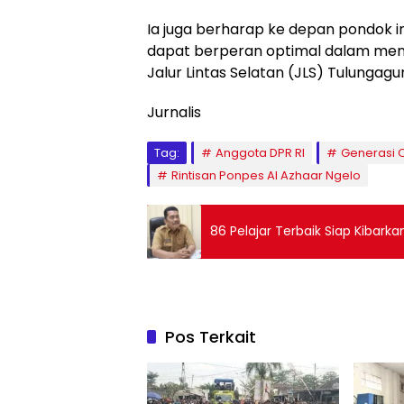
Ia juga berharap ke depan pondok in
dapat berperan optimal dalam mend
Jalur Lintas Selatan (JLS) Tulungagu
Jurnalis
Tag:
Anggota DPR RI
Generasi Q
Rintisan Ponpes Al Azhaar Ngelo
86 Pelajar Terbaik Siap Kibark
Pos Terkait