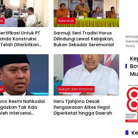
al
Nasional
Sertifikasi Untuk PT
Sarmuji: Seni Tradisi Harus
Ahmad 
kindo Konstruksi
Dilindungi Lewat Kebijakan,
Gerind
 Telah Diterbitkan
Bukan Sekadar Seremonial
Timur
menterian PU
Ke
Bo
Mu
al
Hukum dan kriminal
ono Resmi Nahkodai
Heru Tjahjono Desak
egaskan Tak Ada
Pengawasan Alkes Ilegal
leh Intervensi
Diperketat hingga Daerah
m MBG
Ke