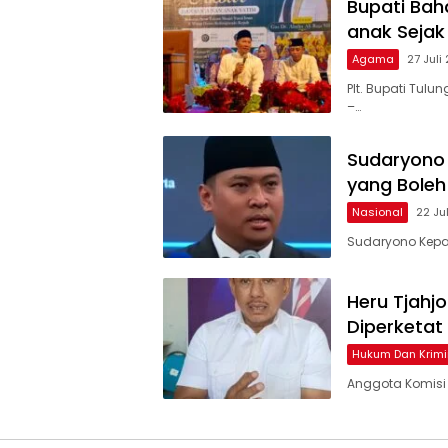
Bupati Bah
anak Sejak 
Agama
27 Juli
Plt. Bupati Tu
–…
Sudaryono
yang Boleh
Nasional
22 Ju
Sudaryono Kepal
Heru Tjahj
Diperketat
Hukum Dan Krimi
Anggota Komisi IX