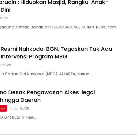
arudin : Hidupkan Masjid, Rangkul Anak-
Dini
 2026
lungagung Ahmad Baharudin TULUNGAGUNG, HARIAN-NEWS.com
 Resmi Nahkodai BGN, Tegaskan Tak Ada
 Intervensi Program MBG
li 2026
a Badan Gizi Nasional (MBG). JAKARTA, Harian…
ono Desak Pengawasan Alkes Ilegal
 hingga Daerah
nal
18 Juli 2026
 DPR RI, Dr. Ir. Heru…