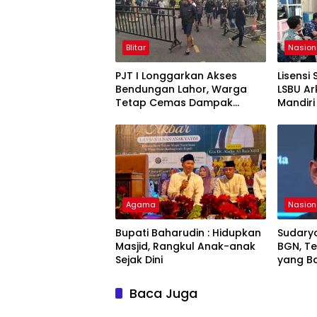
Blitar
Nasion
PJT I Longgarkan Akses
Lisensi 
Bendungan Lahor, Warga
LSBU Ar
Tetap Cemas Dampak
Mandiri
Ekonomi dan Ancaman
LPJK Ke
Penutupan Total
Agama
Nasion
Bupati Baharudin : Hidupkan
Sudary
Masjid, Rangkul Anak-anak
BGN, T
Sejak Dini
yang Bo
Progra
Baca Juga