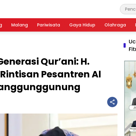
g
Malang
Pariwisata
Gaya Hidup
Olahraga
Uc
Fi
nerasi Qur’ani: H.
 Rintisan Pesantren Al
 Tanggunggunung