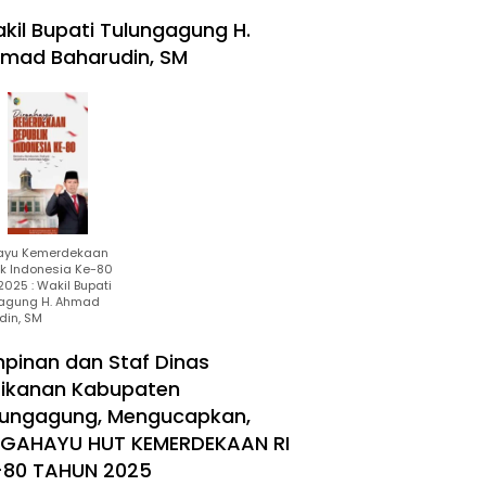
kil Bupati Tulungagung H.
mad Baharudin, SM
ayu Kemerdekaan
ik Indonesia Ke-80
025 : Wakil Bupati
agung H. Ahmad
din, SM
mpinan dan Staf Dinas
rikanan Kabupaten
lungagung, Mengucapkan,
RGAHAYU HUT KEMERDEKAAN RI
-80 TAHUN 2025