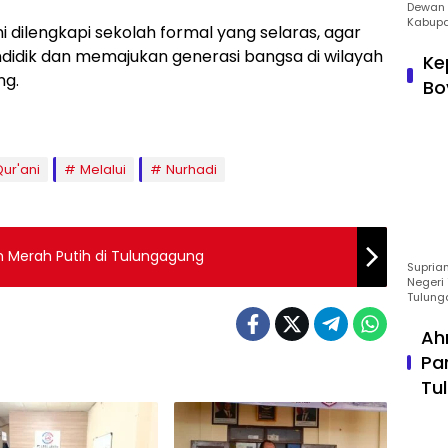
Dewan 
Kabupa
i dilengkapi sekolah formal yang selaras, agar
idik dan memajukan generasi bangsa di wilayah
Ke
ng.
Bo
ur'ani
Melalui
Nurhadi
an Merah Putih di Tulungagung
Suprian
Negeri 
Tulung
Ah
Pa
Tu