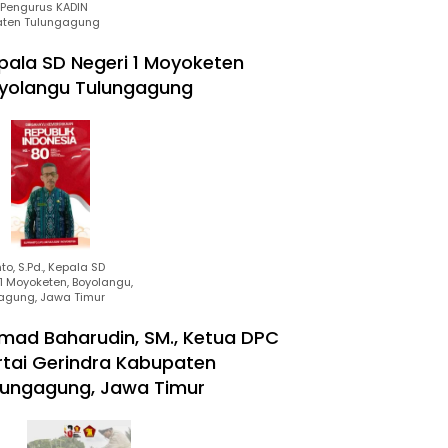
Pengurus KADIN
ten Tulungagung
pala SD Negeri 1 Moyoketen
yolangu Tulungagung
to, S.Pd., Kepala SD
1 Moyoketen, Boyolangu,
agung, Jawa Timur
mad Baharudin, SM., Ketua DPC
rtai Gerindra Kabupaten
lungagung, Jawa Timur