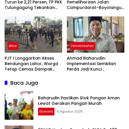
Turun ke 2,21 Persen, TP PKK
Pemeliharaan Jalan
Tulungagung Tekankan
Campurdarat–Boyolangu,
Pendampingan
Ruas 7,6 Kilometer Mulai
Berkelanjutan
Diperbaiki
Blitar
Pemerintahan
PJT I Longgarkan Akses
Ahmad Baharudin:
Bendungan Lahor, Warga
Implementasi Sembilan
Tetap Cemas Dampak
Perda Jadi Kunci
Ekonomi dan Ancaman
Keberhasilan
Penutupan Total
Pembangunan
Baca Juga
Tulungagung
Baharudin Pastikan Stok Pangan Aman
Lewat Gerakan Pangan Murah
Ekonomi
6 Agustus 2026