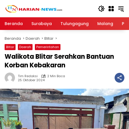
Langsung
ke
konten
Beranda
Surabaya
Tulungagung
Malang
Par
Beranda
Daerah
Blitar
Blitar
Daerah
Pemerintahan
Walikota Blitar Serahkan Bantuan
Korban Kebakaran
Tim Redaksi
2 Min Baca
25 Oktober 2024