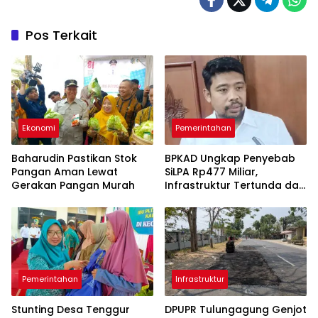
Pos Terkait
Ekonomi
Pemerintahan
Baharudin Pastikan Stok
BPKAD Ungkap Penyebab
Pangan Aman Lewat
SiLPA Rp477 Miliar,
Gerakan Pangan Murah
Infrastruktur Tertunda dan
Belanja Pegawai Dominan
Pemerintahan
Infrastruktur
Stunting Desa Tenggur
DPUPR Tulungagung Genjot