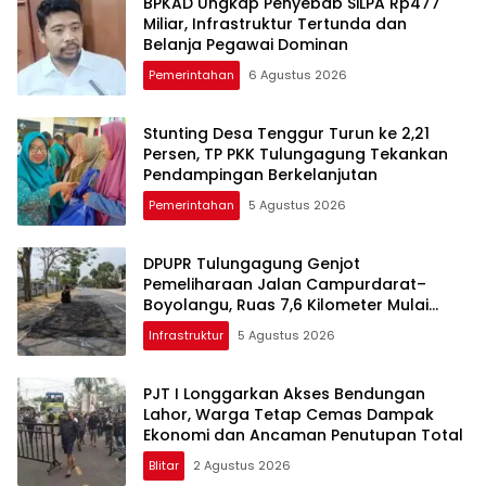
BPKAD Ungkap Penyebab SiLPA Rp477
Miliar, Infrastruktur Tertunda dan
Belanja Pegawai Dominan
Pemerintahan
6 Agustus 2026
Stunting Desa Tenggur Turun ke 2,21
Persen, TP PKK Tulungagung Tekankan
Pendampingan Berkelanjutan
Pemerintahan
5 Agustus 2026
DPUPR Tulungagung Genjot
Pemeliharaan Jalan Campurdarat–
Boyolangu, Ruas 7,6 Kilometer Mulai
Diperbaiki
Infrastruktur
5 Agustus 2026
PJT I Longgarkan Akses Bendungan
Lahor, Warga Tetap Cemas Dampak
Ekonomi dan Ancaman Penutupan Total
Blitar
2 Agustus 2026