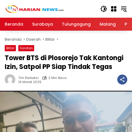
Langsung
ke
konten
Beranda
Surabaya
Tulungagung
Malang
Par
Beranda
Daerah
Blitar
Blitar
Sorotan
Tower BTS di Plosorejo Tak Kantongi
Izin, Satpol PP Siap Tindak Tegas
Tim Redaksi
2 Min Baca
19 Maret 2025