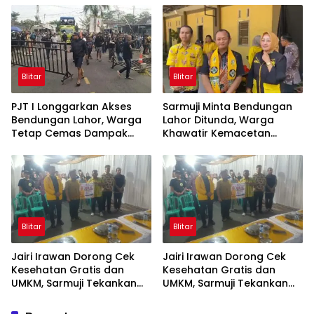
Murah
Blitar
Blitar
PJT I Longgarkan Akses
Sarmuji Minta Bendungan
Bendungan Lahor, Warga
Lahor Ditunda, Warga
Tetap Cemas Dampak
Khawatir Kemacetan
Ekonomi dan Ancaman
Parah
Penutupan Total
Blitar
Blitar
Jairi Irawan Dorong Cek
Jairi Irawan Dorong Cek
Kesehatan Gratis dan
Kesehatan Gratis dan
UMKM, Sarmuji Tekankan
UMKM, Sarmuji Tekankan
Kekompakan Bangun Kota
Kekompakan Bangun Kota
Blitar.
Blitar