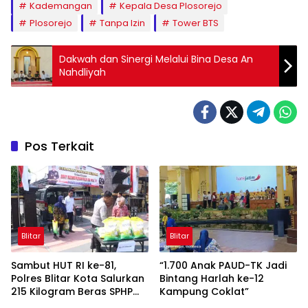
Kademangan
Kepala Desa Plosorejo
Plosorejo
Tanpa Izin
Tower BTS
Dakwah dan Sinergi Melalui Bina Desa An
Nahdliyah
Pos Terkait
Blitar
Blitar
Sambut HUT RI ke-81,
“1.700 Anak PAUD-TK Jadi
Polres Blitar Kota Salurkan
Bintang Harlah ke-12
215 Kilogram Beras SPHP
Kampung Coklat”
Lewat Gerakan Pangan