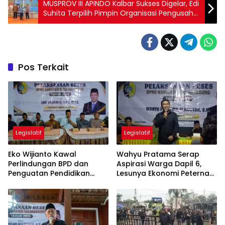
MUSPROV III APINDO Kalbar Sukses Digelar, Edi
Suhita Terpilih Pimpin Organisasi Pengusaha
hingga 2031
Pos Terkait
Legislatif
Legislatif
Eko Wijianto Kawal
Wahyu Pratama Serap
Perlindungan BPD dan
Aspirasi Warga Dapil 6,
Penguatan Pendidikan
Lesunya Ekonomi Peternak
Karakter di Tulungagung
Jadi Sorotan