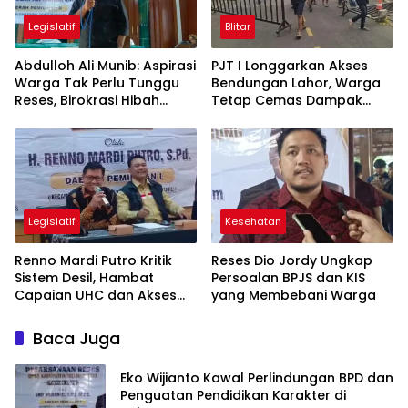
Legislatif
Blitar
Abdulloh Ali Munib: Aspirasi
PJT I Longgarkan Akses
Warga Tak Perlu Tunggu
Bendungan Lahor, Warga
Reses, Birokrasi Hibah
Tetap Cemas Dampak
Terlalu Berbelit
Ekonomi dan Ancaman
Penutupan Total
Legislatif
Kesehatan
Renno Mardi Putro Kritik
Reses Dio Jordy Ungkap
Sistem Desil, Hambat
Persoalan BPJS dan KIS
Capaian UHC dan Akses
yang Membebani Warga
BPJS Warga Miskin
Baca Juga
Eko Wijianto Kawal Perlindungan BPD dan
Penguatan Pendidikan Karakter di