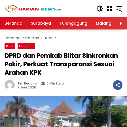
Langsung
ke
konten
Beranda
Surabaya
Tulungagung
Malang
Par
Beranda
Daerah
Blitar
Blitar
Legislatif
DPRD dan Pemkab Blitar Sinkronkan
Pokir, Perkuat Transparansi Sesuai
Arahan KPK
Tim Redaksi
3 Min Baca
9 Juni 2026