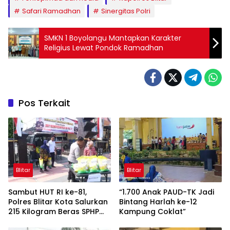
Safari Ramadhan
Sinergitas Polri
SMKN 1 Boyolangu Mantapkan Karakter
Religius Lewat Pondok Ramadhan
Pos Terkait
Blitar
Blitar
Sambut HUT RI ke-81,
“1.700 Anak PAUD-TK Jadi
Polres Blitar Kota Salurkan
Bintang Harlah ke-12
215 Kilogram Beras SPHP
Kampung Coklat”
Lewat Gerakan Pangan