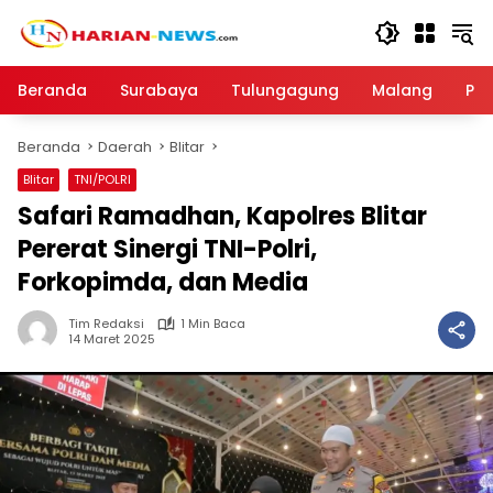
Langsung
ke
konten
Beranda
Surabaya
Tulungagung
Malang
Par
Beranda
Daerah
Blitar
Blitar
TNI/POLRI
Safari Ramadhan, Kapolres Blitar
Pererat Sinergi TNI-Polri,
Forkopimda, dan Media
Tim Redaksi
1 Min Baca
14 Maret 2025