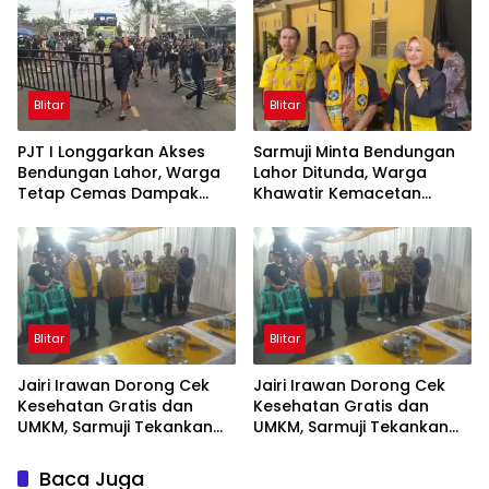
Murah
Blitar
Blitar
PJT I Longgarkan Akses
Sarmuji Minta Bendungan
Bendungan Lahor, Warga
Lahor Ditunda, Warga
Tetap Cemas Dampak
Khawatir Kemacetan
Ekonomi dan Ancaman
Parah
Penutupan Total
Blitar
Blitar
Jairi Irawan Dorong Cek
Jairi Irawan Dorong Cek
Kesehatan Gratis dan
Kesehatan Gratis dan
UMKM, Sarmuji Tekankan
UMKM, Sarmuji Tekankan
Kekompakan Bangun Kota
Kekompakan Bangun Kota
Blitar.
Blitar
Baca Juga