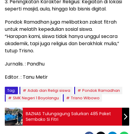
3. Peningkatan Karakter Religius: Kegiatan di lokasi
seperti masjid, aula, hingga lab bisnis digital.
Pondok Ramadhan juga melibatkan zakat fitrah
untuk melatih kepedulian sosial siswa.
“Harapan kami, siswa tidak hanya unggul secara
akademik, tapi juga religius dan berakhlak mulia,”
tutup Trisno.
Jurnalis. : Pandhu
Editor. : Tanu Metir
Tag:
Adab dan Religi siswa
Pondok Ramadhan
SMK Negeri 1 Boyolangu
Trisno Wibowo
BAZNAS Tulungagung Salurkan 485 Paket
Sembako Si Fitri