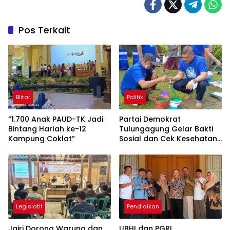
Pos Terkait
Blitar
Politik
“1.700 Anak PAUD-TK Jadi
Partai Demokrat
Bintang Harlah ke-12
Tulungagung Gelar Bakti
Kampung Coklat”
Sosial dan Cek Kesehatan
Gratis
Legislatif
Pendidikan
Jairi Dorong Warung dan
UBHI dan PGRI