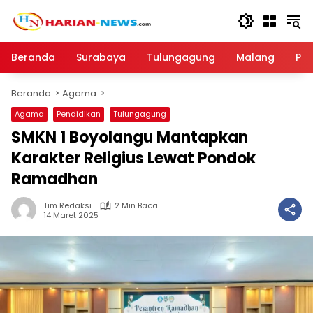
Langsung
ke
konten
Beranda
Surabaya
Tulungagung
Malang
Par
Beranda
Agama
Agama
Pendidikan
Tulungagung
SMKN 1 Boyolangu Mantapkan
Karakter Religius Lewat Pondok
Ramadhan
Tim Redaksi
2 Min Baca
14 Maret 2025