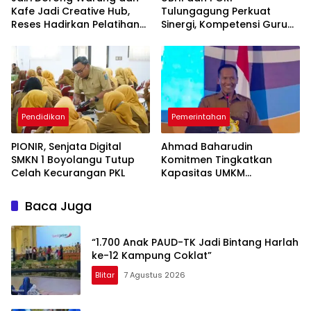
Kafe Jadi Creative Hub,
Tulungagung Perkuat
Reses Hadirkan Pelatihan
Sinergi, Kompetensi Guru
Google Business
Jadi Prioritas
Pendidikan
Pemerintahan
PIONIR, Senjata Digital
Ahmad Baharudin
SMKN 1 Boyolangu Tutup
Komitmen Tingkatkan
Celah Kecurangan PKL
Kapasitas UMKM
Tulungagung Menuju Pasar
Ekspor
Baca Juga
“1.700 Anak PAUD-TK Jadi Bintang Harlah
ke-12 Kampung Coklat”
Blitar
7 Agustus 2026