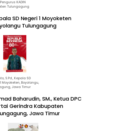
Pengurus KADIN
ten Tulungagung
pala SD Negeri 1 Moyoketen
yolangu Tulungagung
to, S.Pd., Kepala SD
1 Moyoketen, Boyolangu,
agung, Jawa Timur
mad Baharudin, SM., Ketua DPC
rtai Gerindra Kabupaten
lungagung, Jawa Timur