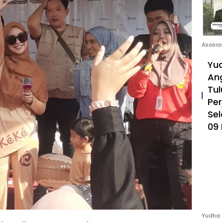
Asosia
Yud
An
Tul
Pe
Sel
09 
Yudha 