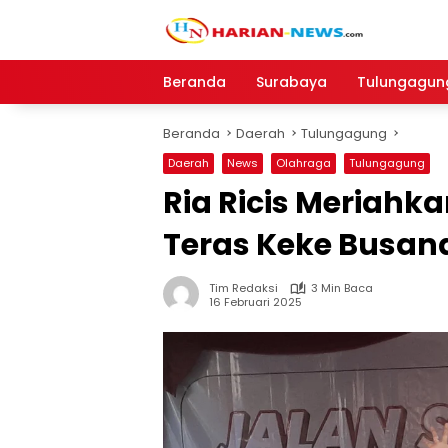
Langsung
ke
konten
Beranda
Surabaya
Tulungagun
Beranda
Daerah
Tulungagung
Daerah
News
Olahraga
Tulungagung
Ria Ricis Meriahk
Teras Keke Busan
Tim Redaksi
3 Min Baca
16 Februari 2025