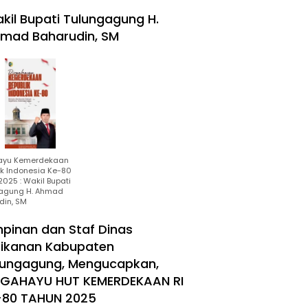
kil Bupati Tulungagung H.
mad Baharudin, SM
ayu Kemerdekaan
ik Indonesia Ke-80
025 : Wakil Bupati
agung H. Ahmad
din, SM
mpinan dan Staf Dinas
rikanan Kabupaten
lungagung, Mengucapkan,
RGAHAYU HUT KEMERDEKAAN RI
-80 TAHUN 2025