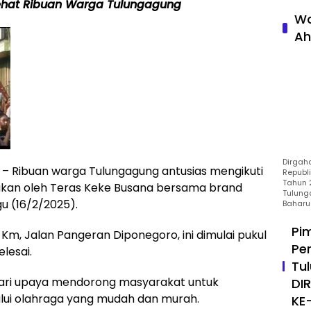
ehat Ribuan Warga Tulungagung
Wa
Ah
Dirgah
Ribuan warga Tulungagung antusias mengikuti
Republ
Tahun 2
rakan oleh Teras Keke Busana bersama brand
Tulung
u (16/2/2025).
Baharu
Pi
 Km, Jalan Pangeran Diponegoro, ini dimulai pukul
Pe
lesai.
Tu
 dari upaya mendorong masyarakat untuk
DI
lui olahraga yang mudah dan murah.
KE