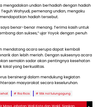
juga mengadakan undian berhadiah dengan hadiah
 Teguh Wahyudi, pemenang undian, mengaku
 mendapatkan hadiah tersebut.
a saya benar-benar menang. Terima kasih untuk
embang dan sukses,” ujar Yoyok dengan penuh
hun mendatang acara serupa dapat kembali
enarik dan lebih meriah. Dengan suksesnya acara
apkan semakin sadar akan pentingnya kesehatan
lokal yang berkualitas.
erus bersinergi dalam mendukung kegiatan
hteraan masyarakat secara keseluruhan.
Sehat
Ria Ricis
titik nol tulungagung
r Masa Jabatan Wali Kota dan Wakil, Siapkan