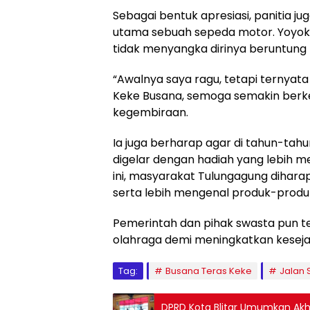
Sebagai bentuk apresiasi, panitia 
utama sebuah sepeda motor. Yoyok
tidak menyangka dirinya beruntung
“Awalnya saya ragu, tetapi ternyat
Keke Busana, semoga semakin berk
kegembiraan.
Ia juga berharap agar di tahun-ta
digelar dengan hadiah yang lebih m
ini, masyarakat Tulungagung dihar
serta lebih mengenal produk-produk 
Pemerintah dan pihak swasta pun t
olahraga demi meningkatkan keseja
Tag:
Busana Teras Keke
Jalan 
DPRD Kota Blitar Umumkan Akhi