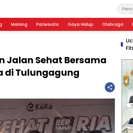
g
Malang
Pariwisata
Gaya Hidup
Olahraga
Uc
Fi
an Jalan Sehat Bersama
a di Tulungagung