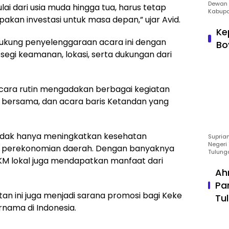
Dewan 
lai dari usia muda hingga tua, harus tetap
Kabupa
akan investasi untuk masa depan,” ujar Avid.
Ke
ukung penyelenggaraan acara ini dengan
Bo
 segi keamanan, lokasi, serta dukungan dari
ara rutin mengadakan berbagai kegiatan
m bersama, dan acara baris Ketandan yang
i tidak hanya meningkatkan kesehatan
Suprian
Negeri 
g perekonomian daerah. Dengan banyaknya
Tulung
UMKM lokal juga mendapatkan manfaat dari
Ah
Pa
tan ini juga menjadi sarana promosi bagi Keke
Tu
nama di Indonesia.