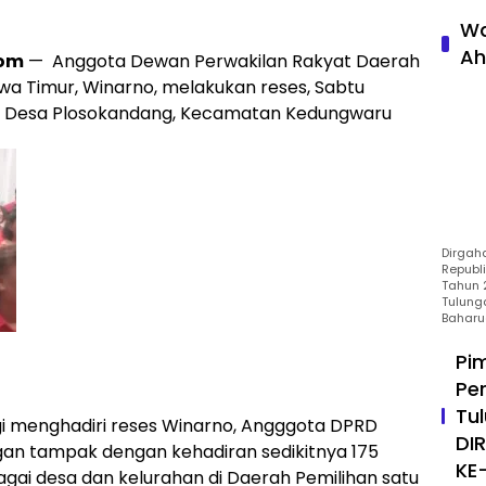
Wa
Ah
Com
— Anggota Dewan Perwakilan Rakyat Daerah
a Timur, Winarno, melakukan reses, Sabtu
n Desa Plosokandang, Kecamatan Kedungwaru
Dirgah
Republ
Tahun 2
Tulung
Baharu
Pi
Pe
Tu
i menghadiri reses Winarno, Angggota DPRD
DI
ngan tampak dengan kehadiran sedikitnya 175
KE
gai desa dan kelurahan di Daerah Pemilihan satu