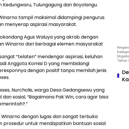
an Kedungwaru, Tulungagung dan Boyolangu.
 Winarno tampil maksimal didampingi pengurus
n menyerap aspirasi masyarakat.
osokandang Agus Waluya yang akrab dengan
an Winarno dari berbagai elemen masyarakat
Pimpin
Kabupa
sangat “telaten” mendengar aspirasi, keluhan
Dirgah
Tahun 
jadi Anggota Komisi D yang membidangi
eresponnya dengan positif tanpa memilah jenis
De
ses.
Ka
reses, Nurcholis, warga Desa Gedangsewu yang
an sosial, “Bagaimana Pak Win, cara agar bisa
emerintah?.”
 Winarno dengan lugas dan sangat terbuka
 prosedur untuk mendapatkan bantuan sosial