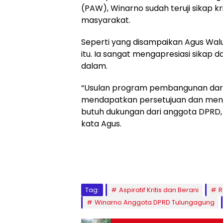
(PAW), Winarno sudah teruji sikap k
masyarakat.
Seperti yang disampaikan Agus Wa
itu. Ia sangat mengapresiasi sikap
dalam.
“Usulan program pembangunan dari 
mendapatkan persetujuan dan men
butuh dukungan dari anggota DPRD, s
kata Agus.
Tag:
Aspiratif Kritis dan Berani
R
Winarno Anggota DPRD Tulungagung