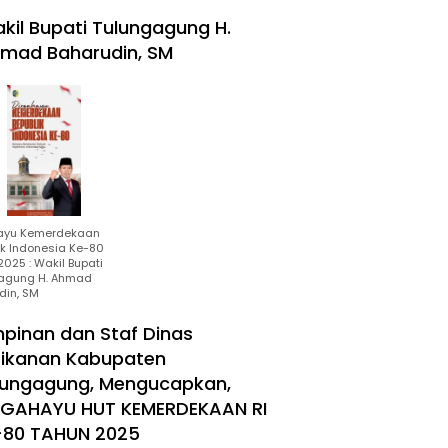
kil Bupati Tulungagung H.
mad Baharudin, SM
ayu Kemerdekaan
ik Indonesia Ke-80
025 : Wakil Bupati
agung H. Ahmad
din, SM
mpinan dan Staf Dinas
rikanan Kabupaten
lungagung, Mengucapkan,
RGAHAYU HUT KEMERDEKAAN RI
-80 TAHUN 2025