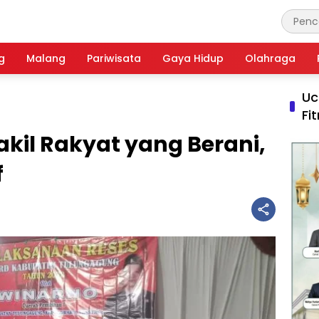
g
Malang
Pariwisata
Gaya Hidup
Olahraga
Uc
Fi
kil Rakyat yang Berani,
f