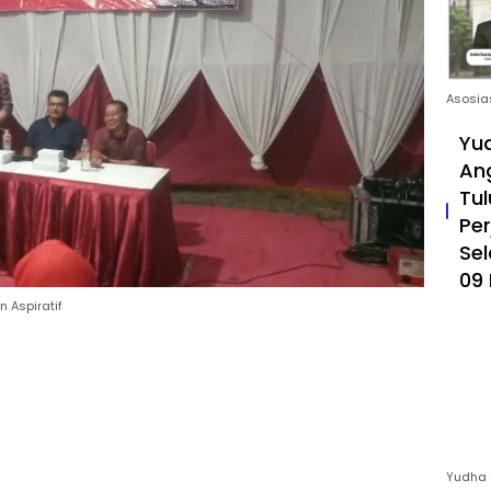
Asosia
Yud
An
Tul
Pe
Sel
09 
n Aspiratif
Yudha 