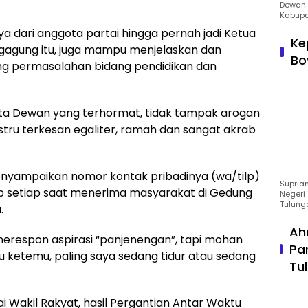
Dewan 
Kabupa
a dari anggota partai hingga pernah jadi Ketua
Ke
gagung itu, juga mampu menjelaskan dan
Bo
ang permasalahan bidang pendidikan dan
ta Dewan yang terhormat, tidak tampak arogan
stru terkesan egaliter, ramah dan sangat akrab
nyampaikan nomor kontak pribadinya (wa/tilp)
Suprian
p setiap saat menerima masyarakat di Gedung
Negeri 
Tulung
.
Ah
merespon aspirasi “panjenengan”, tapi mohan
Pa
u ketemu, paling saya sedang tidur atau sedang
Tu
Wakil Rakyat, hasil Pergantian Antar Waktu