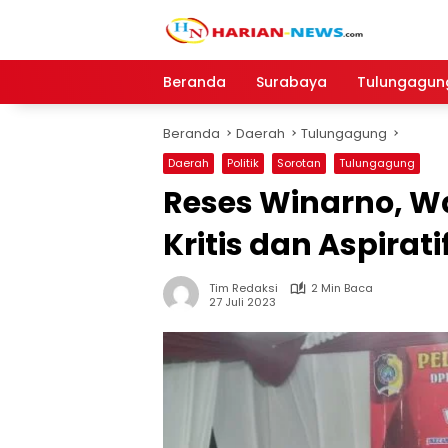
Langsung
ke
konten
Beranda
Surabaya
Tulungagun
Beranda
Daerah
Tulungagung
Daerah
Politik
Sorotan
Tulungagung
Reses Winarno, Wa
Kritis dan Aspirati
Tim Redaksi
2 Min Baca
27 Juli 2023