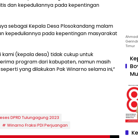
ritis dan kepeduliannya pada kepentingan
luya sebagai Kepala Desa Plosokandang malam
 dan kepeduliannya pada kepentingan masyarakat
Ahmad 
Gerind
Timur
kami (kepala desa) tidak cukup untuk
Ke
erima program dari kabupaten, namun masih
Bo
eperti yang dilakukan Pak Winarno selama ini,”
Mu
eses DPRD Tulungagung 2023
Winarno Fraksi PDI Perjuangan
Ke