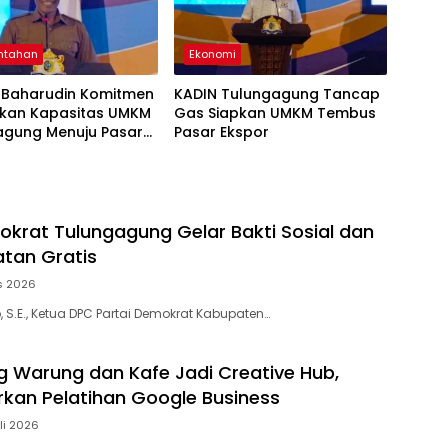
ntahan
Ekonomi
Baharudin Komitmen
KADIN Tulungagung Tancap
tkan Kapasitas UMKM
Gas Siapkan UMKM Tembus
agung Menuju Pasar
Pasar Ekspor
okrat Tulungagung Gelar Bakti Sosial dan
tan Gratis
s 2026
 S.E., Ketua DPC Partai Demokrat Kabupaten…
ng Warung dan Kafe Jadi Creative Hub,
rkan Pelatihan Google Business
li 2026