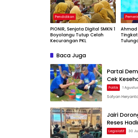
Pendidikan
Pemeri
PIONIR, Senjata Digital SMKN 1
Ahmad 
Boyolangu Tutup Celah
Tingka
Kecurangan PKL
Tulung
Ekspor
Baca Juga
Partai Dem
Cek Keseha
Politik
1 Agustu
Sofyan Heryanto,
Jairi Doro
Reses Hadi
Legislatif
30 Ju