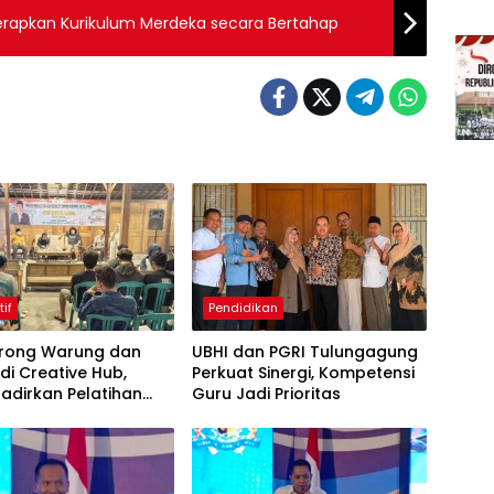
apkan Kurikulum Merdeka secara Bertahap
tif
Pendidikan
Dorong Warung dan
UBHI dan PGRI Tulungagung
di Creative Hub,
Perkuat Sinergi, Kompetensi
adirkan Pelatihan
Guru Jadi Prioritas
 Business