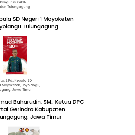
Pengurus KADIN
ten Tulungagung
pala SD Negeri 1 Moyoketen
yolangu Tulungagung
to, S.Pd., Kepala SD
1 Moyoketen, Boyolangu,
agung, Jawa Timur
mad Baharudin, SM., Ketua DPC
rtai Gerindra Kabupaten
lungagung, Jawa Timur