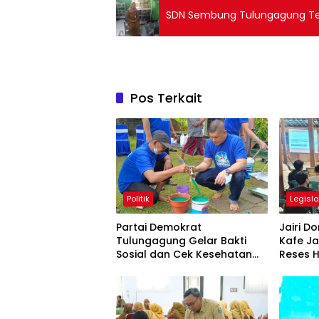
SDN Sembung Tulungagung Ter
Pos Terkait
Politik
Legisla
Partai Demokrat
Jairi 
Tulungagung Gelar Bakti
Kafe Ja
Sosial dan Cek Kesehatan
Reses H
Gratis
Google