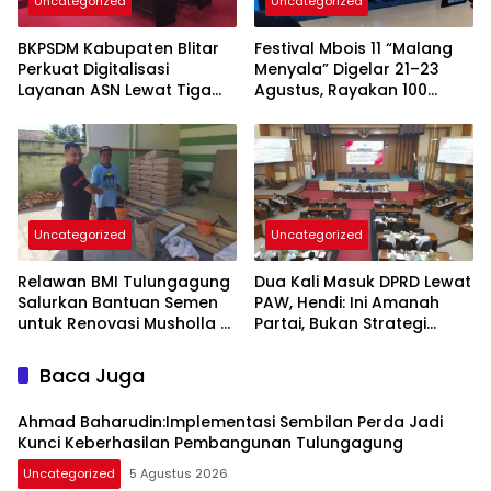
Uncategorized
Uncategorized
BKPSDM Kabupaten Blitar
Festival Mbois 11 “Malang
Perkuat Digitalisasi
Menyala” Digelar 21–23
Layanan ASN Lewat Tiga
Agustus, Rayakan 100
Inovasi Unggulan
Tahun Stadion Gajayana
dan Status UNESCO
Uncategorized
Uncategorized
Relawan BMI Tulungagung
Dua Kali Masuk DPRD Lewat
Salurkan Bantuan Semen
PAW, Hendi: Ini Amanah
untuk Renovasi Musholla Al
Partai, Bukan Strategi
Ikhlas di Jabalsari
Politik
Baca Juga
Ahmad Baharudin:Implementasi Sembilan Perda Jadi
Kunci Keberhasilan Pembangunan Tulungagung
Uncategorized
5 Agustus 2026