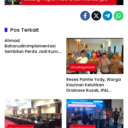
Pos Terkait
Ahmad
Baharudin:Implementasi
Sembilan Perda Jadi Kunci
Keberhasilan
Pembangunan
Uncategorized
Tulungagung
Reses Panhis Yody, Warga
Kauman Keluhkan
Drainase Rusak, IPAL
hingga Bea Siswa