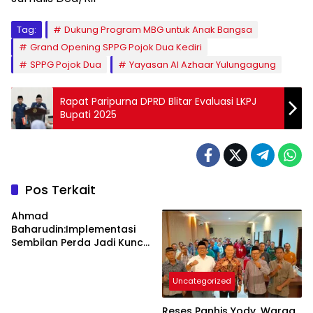
Tag:
Dukung Program MBG untuk Anak Bangsa
Grand Opening SPPG Pojok Dua Kediri
SPPG Pojok Dua
Yayasan Al Azhaar Yulungagung
Rapat Paripurna DPRD Blitar Evaluasi LKPJ
Bupati 2025
Pos Terkait
Ahmad
Baharudin:Implementasi
Sembilan Perda Jadi Kunci
Keberhasilan
Pembangunan
Uncategorized
Tulungagung
Reses Panhis Yody, Warga