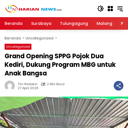
Langsung
ke
konten
Beranda
Surabaya
Tulungagung
Malang
Par
Beranda
Uncategorized
Uncategorized
Grand Opening SPPG Pojok Dua
Kediri, Dukung Program MBG untuk
Anak Bangsa
Tim Redaksi
2 Min Baca
27 April 2026