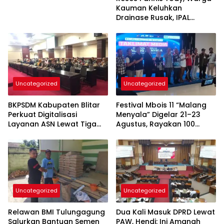
Kauman Keluhkan
Drainase Rusak, IPAL
hingga Bea Siswa
Uncategorized
Uncategorized
BKPSDM Kabupaten Blitar
Festival Mbois 11 “Malang
Perkuat Digitalisasi
Menyala” Digelar 21–23
Layanan ASN Lewat Tiga
Agustus, Rayakan 100
Inovasi Unggulan
Tahun Stadion Gajayana
dan Status UNESCO
Uncategorized
Uncategorized
Relawan BMI Tulungagung
Dua Kali Masuk DPRD Lewat
Salurkan Bantuan Semen
PAW, Hendi: Ini Amanah