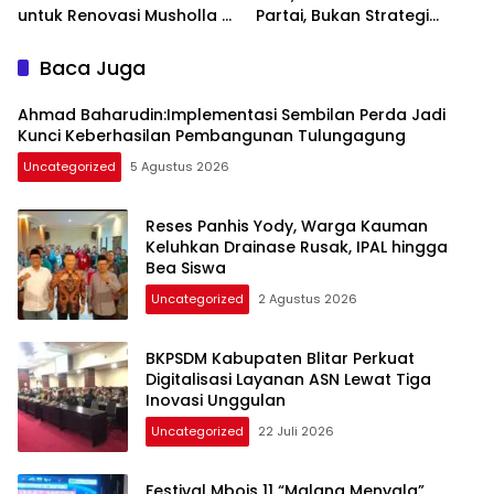
untuk Renovasi Musholla Al
Partai, Bukan Strategi
Ikhlas di Jabalsari
Politik
Baca Juga
Ahmad Baharudin:Implementasi Sembilan Perda Jadi
Kunci Keberhasilan Pembangunan Tulungagung
Uncategorized
5 Agustus 2026
Reses Panhis Yody, Warga Kauman
Keluhkan Drainase Rusak, IPAL hingga
Bea Siswa
Uncategorized
2 Agustus 2026
BKPSDM Kabupaten Blitar Perkuat
Digitalisasi Layanan ASN Lewat Tiga
Inovasi Unggulan
Uncategorized
22 Juli 2026
Festival Mbois 11 “Malang Menyala”