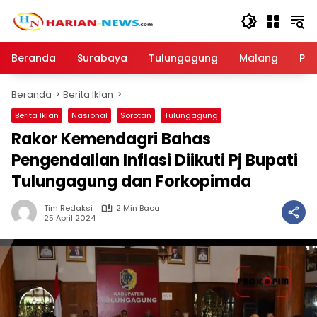
Langsung
ke
konten
Beranda
Surabaya
Tulungagung
Malang
Par
Beranda
Berita Iklan
Berita Iklan
Nasional
Sorotan
Tulungagung
Rakor Kemendagri Bahas
Pengendalian Inflasi Diikuti Pj Bupati
Tulungagung dan Forkopimda
Tim Redaksi
2 Min Baca
25 April 2024