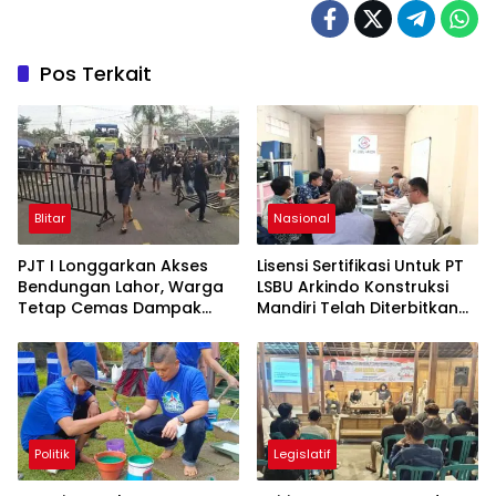
Pos Terkait
Blitar
Nasional
PJT I Longgarkan Akses
Lisensi Sertifikasi Untuk PT
Bendungan Lahor, Warga
LSBU Arkindo Konstruksi
Tetap Cemas Dampak
Mandiri Telah Diterbitkan
Ekonomi dan Ancaman
LPJK Kementerian PU
Penutupan Total
Politik
Legislatif