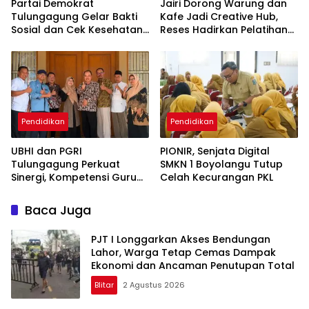
Partai Demokrat
Jairi Dorong Warung dan
Tulungagung Gelar Bakti
Kafe Jadi Creative Hub,
Sosial dan Cek Kesehatan
Reses Hadirkan Pelatihan
Gratis
Google Business
Pendidikan
Pendidikan
UBHI dan PGRI
PIONIR, Senjata Digital
Tulungagung Perkuat
SMKN 1 Boyolangu Tutup
Sinergi, Kompetensi Guru
Celah Kecurangan PKL
Jadi Prioritas
Baca Juga
PJT I Longgarkan Akses Bendungan
Lahor, Warga Tetap Cemas Dampak
Ekonomi dan Ancaman Penutupan Total
Blitar
2 Agustus 2026