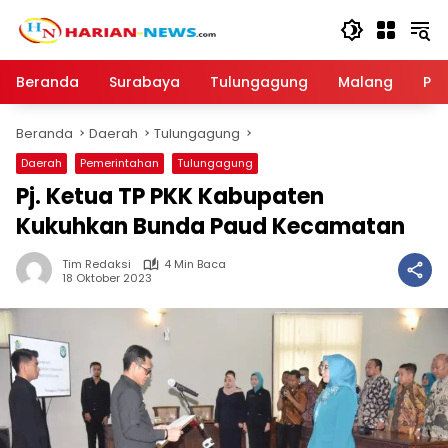
Langsung
ke
konten
Beranda
Surabaya
Tulungagung
Malang
Par
Beranda
Daerah
Tulungagung
Daerah
Pemerintahan
Tulungagung
Pj. Ketua TP PKK Kabupaten
Kukuhkan Bunda Paud Kecamatan
Tim Redaksi
4 Min Baca
18 Oktober 2023