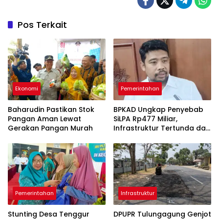
Pos Terkait
Ekonomi
Pemerintahan
Baharudin Pastikan Stok
BPKAD Ungkap Penyebab
Pangan Aman Lewat
SiLPA Rp477 Miliar,
Gerakan Pangan Murah
Infrastruktur Tertunda dan
Belanja Pegawai Dominan
Pemerintahan
Infrastruktur
Stunting Desa Tenggur
DPUPR Tulungagung Genjot