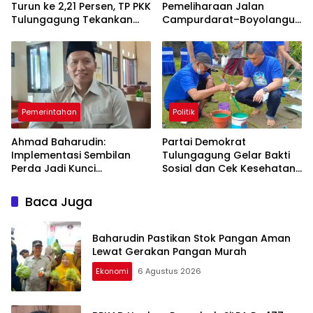
Turun ke 2,21 Persen, TP PKK
Pemeliharaan Jalan
Tulungagung Tekankan
Campurdarat–Boyolangu,
Pendampingan
Ruas 7,6 Kilometer Mulai
Berkelanjutan
Diperbaiki
Pemerintahan
Politik
Ahmad Baharudin:
Partai Demokrat
Implementasi Sembilan
Tulungagung Gelar Bakti
Perda Jadi Kunci
Sosial dan Cek Kesehatan
Keberhasilan
Gratis
Pembangunan
Baca Juga
Tulungagung
Baharudin Pastikan Stok Pangan Aman
Lewat Gerakan Pangan Murah
Ekonomi
6 Agustus 2026