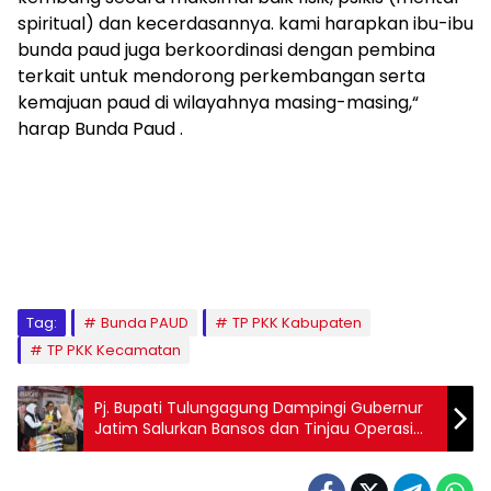
spiritual) dan kecerdasannya. kami harapkan ibu-ibu
bunda paud juga berkoordinasi dengan pembina
terkait untuk mendorong perkembangan serta
kemajuan paud di wilayahnya masing-masing,“
harap Bunda Paud .
Tag:
Bunda PAUD
TP PKK Kabupaten
TP PKK Kecamatan
Pj. Bupati Tulungagung Dampingi Gubernur
Jatim Salurkan Bansos dan Tinjau Operasi
Pasar Murah