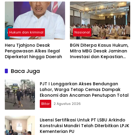
Hukum dan kriminal
Nasional
Heru Tjahjono Desak
BGN Diterpa Kasus Hukum,
Pengawasan Alkes Ilegal
Mitra MBG Desak Jaminan
Diperketat hingga Daerah
Investasi dan Kepastian
Regulasi
Baca Juga
PJT I Longgarkan Akses Bendungan
Lahor, Warga Tetap Cemas Dampak
Ekonomi dan Ancaman Penutupan Total
Blitar
2 Agustus 2026
Lisensi Sertifikasi Untuk PT LSBU Arkindo
Konstruksi Mandiri Telah Diterbitkan LPJK
Kementerian PU