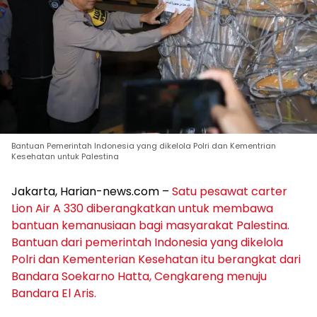
Bantuan Pemerintah Indonesia yang dikelola Polri dan Kementrian
Kesehatan untuk Palestina
Jakarta, Harian-news.com –
Satu pesawat carter
Lion Air A 330 diberangkatkan untuk membawa
bantuan kemanusiaan bagi masyarakat Palestina.
Bantuan dari pemerintah Indonesia yang dikelola
Polri dan Kementerian Kesehatan itu berangkat dari
Bandara Soekarno Hatta, Cengkareng menuju
Bandara El Aris.