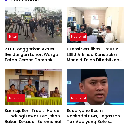
Blitar
Nasional
PJT I Longgarkan Akses
Lisensi Sertifikasi Untuk PT
Bendungan Lahor, Warga
LSBU Arkindo Konstruksi
Tetap Cemas Dampak
Mandiri Telah Diterbitkan
Ekonomi dan Ancaman
LPJK Kementerian PU
Penutupan Total
Nasional
Nasional
Sarmuji: Seni Tradisi Harus
Sudaryono Resmi
Dilindungi Lewat Kebijakan,
Nahkodai BGN, Tegaskan
Bukan Sekadar Seremonial
Tak Ada yang Boleh
Intervensi Program MBG