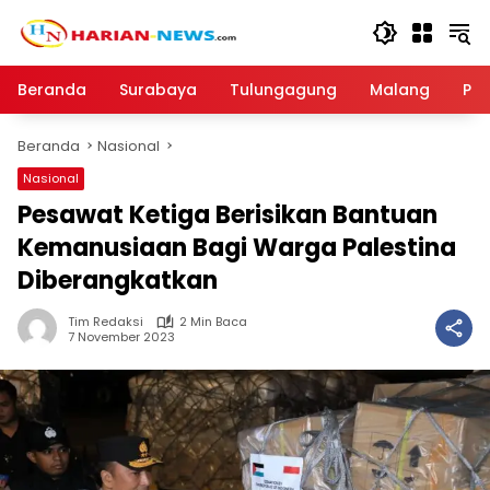
Langsung
ke
konten
Beranda
Surabaya
Tulungagung
Malang
Par
Beranda
Nasional
Nasional
Pesawat Ketiga Berisikan Bantuan
Kemanusiaan Bagi Warga Palestina
Diberangkatkan
Tim Redaksi
2 Min Baca
7 November 2023