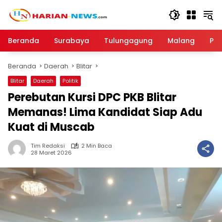
Langsung
ke
konten
Beranda
Surabaya
Tulungagung
Malang
Par
Beranda
Daerah
Blitar
Blitar
Daerah
Politik
Perebutan Kursi DPC PKB Blitar
Memanas! Lima Kandidat Siap Adu
Kuat di Muscab
Tim Redaksi
2 Min Baca
28 Maret 2026