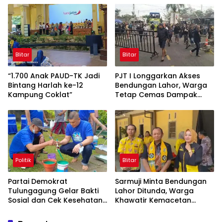
Kunci
Murah
Blitar
Blitar
“1.700 Anak PAUD-TK Jadi
PJT I Longgarkan Akses
Bintang Harlah ke-12
Bendungan Lahor, Warga
Kampung Coklat”
Tetap Cemas Dampak
Ekonomi dan Ancaman
Penutupan Total
Politik
Blitar
Partai Demokrat
Sarmuji Minta Bendungan
Tulungagung Gelar Bakti
Lahor Ditunda, Warga
Sosial dan Cek Kesehatan
Khawatir Kemacetan
Gratis
Parah