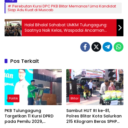
Perebutan Kursi DPC PKB Blitar Memanas! Lima Kandidat
Siap Adu Kuat di Muscab
Halal Bihalal Sahabat UMKM Tulungagung:
Saatnya Naik Kelas, Waspadai Ancaman
Krisis Energi
Pos Terkait
Politik
Blitar
PKB Tulungagung
Sambut HUT RI ke-81,
Targetkan 11 Kursi DPRD
Polres Blitar Kota Salurkan
pada Pemilu 2029,
215 Kilogram Beras SPHP
Konsolidasi Internal Jadi
Lewat Gerakan Pangan