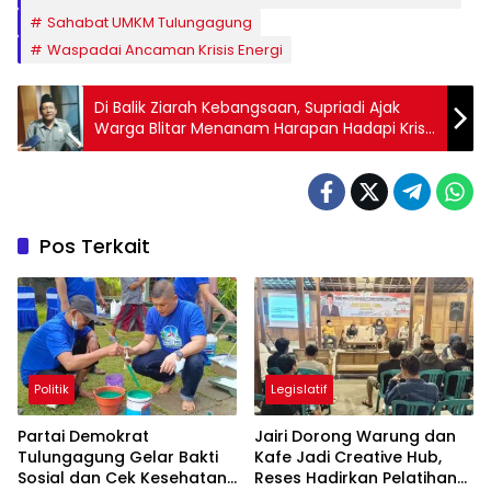
Sahabat UMKM Tulungagung
Waspadai Ancaman Krisis Energi
Di Balik Ziarah Kebangsaan, Supriadi Ajak
Warga Blitar Menanam Harapan Hadapi Krisis
Pangan
Pos Terkait
Politik
Legislatif
Partai Demokrat
Jairi Dorong Warung dan
Tulungagung Gelar Bakti
Kafe Jadi Creative Hub,
Sosial dan Cek Kesehatan
Reses Hadirkan Pelatihan