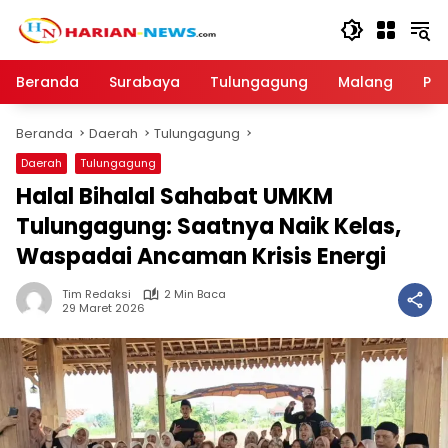
Langsung
ke
konten
Beranda
Surabaya
Tulungagung
Malang
Par
Beranda
Daerah
Tulungagung
Daerah
Tulungagung
Halal Bihalal Sahabat UMKM
Tulungagung: Saatnya Naik Kelas,
Waspadai Ancaman Krisis Energi
Tim Redaksi
2 Min Baca
29 Maret 2026