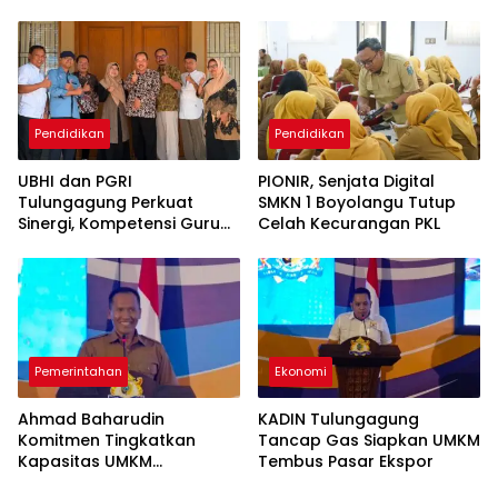
Gratis
Google Business
Pendidikan
Pendidikan
UBHI dan PGRI
PIONIR, Senjata Digital
Tulungagung Perkuat
SMKN 1 Boyolangu Tutup
Sinergi, Kompetensi Guru
Celah Kecurangan PKL
Jadi Prioritas
Pemerintahan
Ekonomi
Ahmad Baharudin
KADIN Tulungagung
Komitmen Tingkatkan
Tancap Gas Siapkan UMKM
Kapasitas UMKM
Tembus Pasar Ekspor
Tulungagung Menuju Pasar