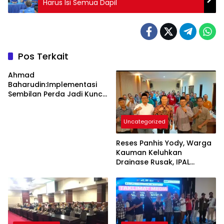
Harus Isi Semua Dapil
Pos Terkait
Ahmad
Baharudin:Implementasi
Sembilan Perda Jadi Kunci
Keberhasilan
Pembangunan
Uncategorized
Tulungagung
Reses Panhis Yody, Warga
Kauman Keluhkan
Drainase Rusak, IPAL
hingga Bea Siswa