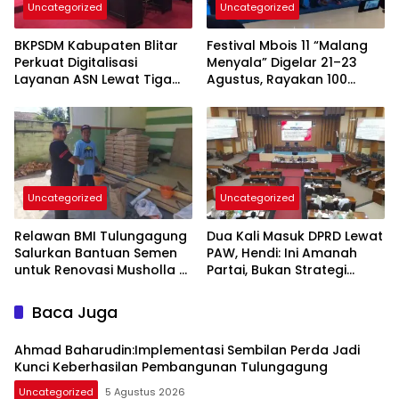
Uncategorized
Uncategorized
BKPSDM Kabupaten Blitar
Festival Mbois 11 “Malang
Perkuat Digitalisasi
Menyala” Digelar 21–23
Layanan ASN Lewat Tiga
Agustus, Rayakan 100
Inovasi Unggulan
Tahun Stadion Gajayana
dan Status UNESCO
Uncategorized
Uncategorized
Relawan BMI Tulungagung
Dua Kali Masuk DPRD Lewat
Salurkan Bantuan Semen
PAW, Hendi: Ini Amanah
untuk Renovasi Musholla Al
Partai, Bukan Strategi
Ikhlas di Jabalsari
Politik
Baca Juga
Ahmad Baharudin:Implementasi Sembilan Perda Jadi
Kunci Keberhasilan Pembangunan Tulungagung
Uncategorized
5 Agustus 2026