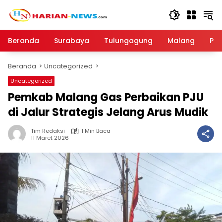
Langsung
ke
konten
Beranda
Surabaya
Tulungagung
Malang
Par
Beranda
Uncategorized
Uncategorized
Pemkab Malang Gas Perbaikan PJU
di Jalur Strategis Jelang Arus Mudik
Tim Redaksi
1 Min Baca
11 Maret 2026