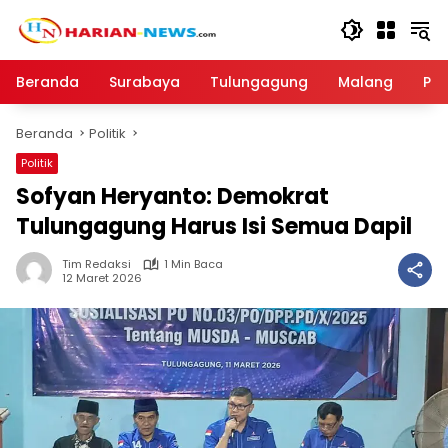
Langsung
ke
konten
Beranda
Surabaya
Tulungagung
Malang
Par
Beranda
Politik
Politik
Sofyan Heryanto: Demokrat
Tulungagung Harus Isi Semua Dapil
Tim Redaksi
1 Min Baca
12 Maret 2026