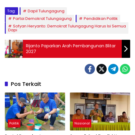
Tag:
Dapil Tulungagung
Partai Demokrat Tulungagung
Pendidikan Politik
Sofyan Heryanto: Demokrat Tulungagung Harus Isi Semua
Dapi
Rijanto Paparkan Arah Pembangunan Blitar
2027
Pos Terkait
Politik
Nasional