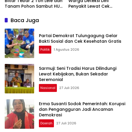
Blitar Tebar 2 Ton Lele dan
Warga Deteksi Dini
Tanam Pohon Sambut HUT
Penyakit Lewat Cek
ke-25
Kesehatan Gratis
Baca Juga
Partai Demokrat Tulungagung Gelar
Bakti Sosial dan Cek Kesehatan Gratis
Politik
1 Agustus 2026
Sarmuji: Seni Tradisi Harus Dilindungi
Lewat Kebijakan, Bukan Sekadar
Seremonial
Nasional
27 Juli 2026
Erma Susanti Sodok Pemerintah: Korupsi
dan Pengangguran Jadi Ancaman
Demokrasi
Daerah
27 Juli 2026