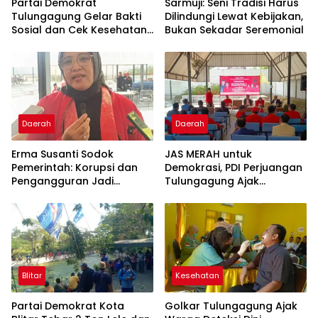
Partai Demokrat
Sarmuji: Seni Tradisi Harus
Tulungagung Gelar Bakti
Dilindungi Lewat Kebijakan,
Sosial dan Cek Kesehatan
Bukan Sekadar Seremonial
Gratis
Daerah
Daerah
Erma Susanti Sodok
JAS MERAH untuk
Pemerintah: Korupsi dan
Demokrasi, PDI Perjuangan
Pengangguran Jadi
Tulungagung Ajak
Ancaman Demokrasi
Generasi Muda Tak
Lupakan Kudatuli
Blitar
Kesehatan
Partai Demokrat Kota
Golkar Tulungagung Ajak