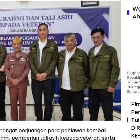
Wa
Ah
Dirgah
Republ
Tahun 2
Tulung
Baharu
Pi
Pe
Tu
DI
angat perjuangan para pahlawan kembali
KE
ahmi, pemberian tali asih kepada veteran, serta