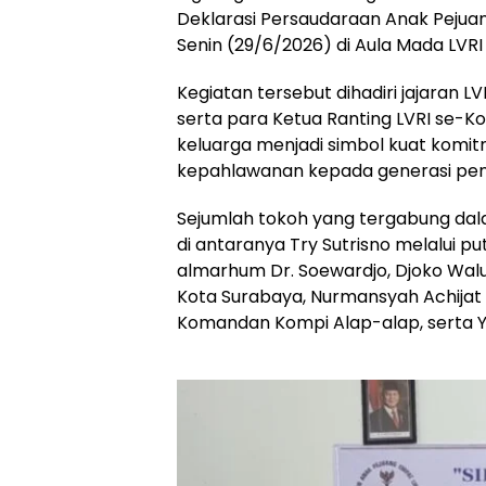
Deklarasi Persaudaraan Anak Pejua
Senin (29/6/2026) di Aula Mada LVRI
Kegiatan tersebut dihadiri jajaran L
serta para Ketua Ranting LVRI se-K
keluarga menjadi simbol kuat komit
kepahlawanan kepada generasi pen
Sejumlah tokoh yang tergabung dala
di antaranya Try Sutrisno melalui put
almarhum Dr. Soewardjo, Djoko Wal
Kota Surabaya, Nurmansyah Achijat
Komandan Kompi Alap-alap, serta Y