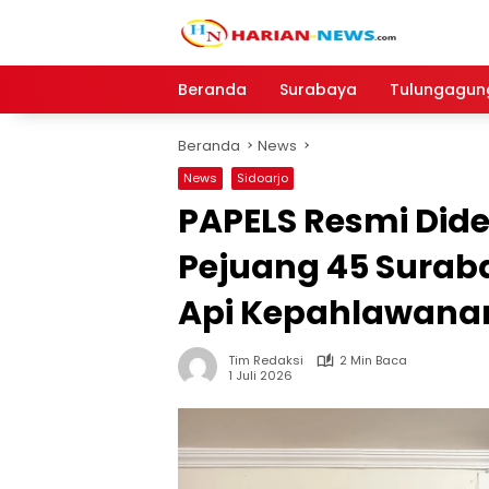
Langsung
ke
konten
Beranda
Surabaya
Tulungagun
Beranda
News
News
Sidoarjo
PAPELS Resmi Dide
Pejuang 45 Surab
Api Kepahlawana
Tim Redaksi
2 Min Baca
1 Juli 2026