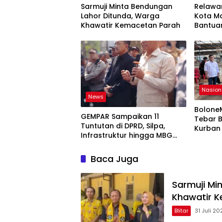
Sarmuji Minta Bendungan
Relawa
Lahor Ditunda, Warga
Kota M
Khawatir Kemacetan Parah
Bantuan
Kepedu
yang M
Nasion
News
Bolone
GEMPAR Sampaikan 11
Tebar B
Tuntutan di DPRD, Silpa,
Kurban
Infrastruktur hingga MBG
Kepedul
Jadi Sorotan
Masyar
Baca Juga
Sarmuji Mi
Khawatir 
Blitar
31 Juli 20