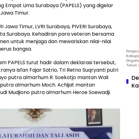
ng Empat Lima Surabaya (PAPELS) yang digelar
 Jawa Timur.
VRI Jawa Timur, LVRI Surabaya, PIVERI Surabaya,
ota Surabaya. Kehadiran para veteran bersama
men untuk menjaga dan mewariskan nilai-nilai
erus bangsa.
Pimpin
Kabupa
Dirgah
m PAPELS turut hadir dalam deklarasi tersebut,
Tahun 
ranya Isfan Fajar Satrio, Tri Retno Suqryanti putri
De
uyo putra almarhum R. Soekotjo mantan Wali
 putra almarhum Moch. Achijat mantan
Ka
udi Mudjiono putra almarhum Heroe Soewadji.