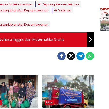
esmi Dideklarasikan
Pejuang Kemerdekaan
tu Lanjutkan Api Kepahlawanan
Veteran
tu Lanjutkan Api Kepahlawanan
 Bahasa Inggris dan Matematika Gratis
n
Blitar