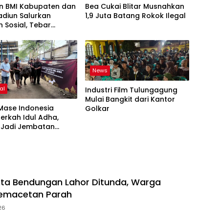
n BMI Kabupaten dan
Bea Cukai Blitar Musnahkan
adiun Salurkan
1,9 Juta Batang Rokok Ilegal
 Sosial, Tebar
lian untuk Warga
embutuhkan
News
al
Industri Film Tulungagung
Mulai Bangkit dari Kantor
Mase Indonesia
Golkar
erkah Idul Adha,
 Jadi Jembatan
ian untuk
akat
nta Bendungan Lahor Ditunda, Warga
Kemacetan Parah
26