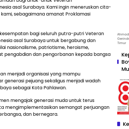
samaan bagi anak-anak Veteran
esia asal Surabaya. Kami ingin meneruskan cita-
ua kami, sebagaimana amanat Proklamasi
esempatan bagi seluruh putra-putri Veteran
Ahmad 
Gerind
nesia asal Surabaya untuk bergabung dan
Timur
lai nasionalisme, patriotisme, heroisme,
Ke
gat pengabdian dan pengorbanan kepada bangsa
Bo
Mu
apkan menjadi organisasi yang mampu
r generasi pejuang sekaligus menjadi wadah
abaya sebagai Kota Pahlawan.
itmen mengajak generasi muda untuk terus
rta mengimplementasikan semangat perjuangan
erbangsa, dan bernegara.
Ke