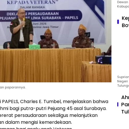
Dewan 
Kabupa
Ke
Bo
Suprian
Negeri 
Tulung
an paparannya.
Ah
 PAPELS, Charles E. Tumbel, menjelaskan bahwa
Pa
hmi bagi putra-putri Pejuang 45 asal Surabaya.
Tu
ererat persaudaraan sekaligus melanjutkan
an dalam mengisi kemerdekaan.