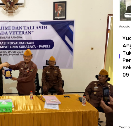
Asosia
Yud
An
Tul
Pe
Sel
09 
Yudha 