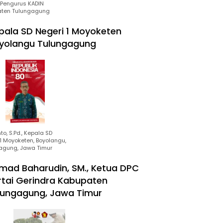
Pengurus KADIN
ten Tulungagung
pala SD Negeri 1 Moyoketen
yolangu Tulungagung
to, S.Pd., Kepala SD
1 Moyoketen, Boyolangu,
agung, Jawa Timur
mad Baharudin, SM., Ketua DPC
rtai Gerindra Kabupaten
lungagung, Jawa Timur