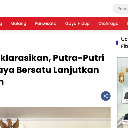
g
Malang
Pariwisata
Gaya Hidup
Olahraga
Uc
Fi
klarasikan, Putra-Putri
aya Bersatu Lanjutkan
n