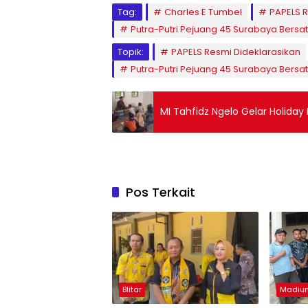
Tag:
Charles E Tumbel
PAPELS R
Putra-Putri Pejuang 45 Surabaya Bersa
Topik:
PAPELS Resmi Dideklarasikan
Putra-Putri Pejuang 45 Surabaya Bersa
MI Tahfidz Ngelo Gelar Holiday
Pos Terkait
Blitar
Madiu