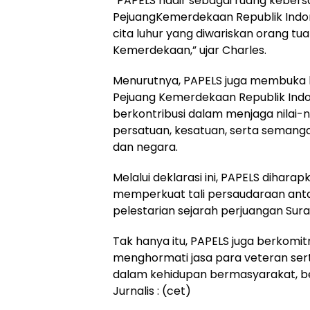
“PAPELS hadir sebagai ruang keber
PejuangKemerdekaan Republik Indon
cita luhur yang diwariskan orang t
Kemerdekaan,” ujar Charles.
Menurutnya, PAPELS juga membuka k
Pejuang Kemerdekaan Republik Indo
berkontribusi dalam menjaga nilai-ni
persatuan, kesatuan, serta seman
dan negara.
Melalui deklarasi ini, PAPELS dihar
memperkuat tali persaudaraan anta
pelestarian sejarah perjuangan Sur
Tak hanya itu, PAPELS juga berkom
menghormati jasa para veteran se
dalam kehidupan bermasyarakat, b
Jurnalis : (cet)