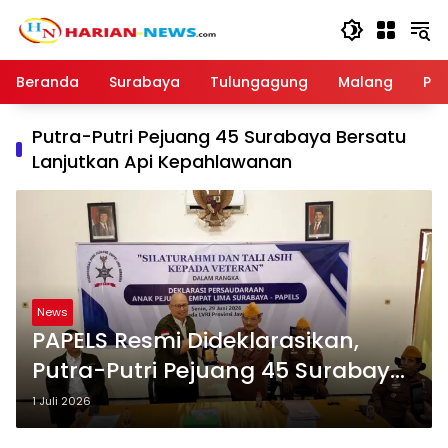
Langsung
ke
konten
Beranda
Surabaya
Tulungagung
Malang
Par
Putra-Putri Pejuang 45 Surabaya Bersatu
Lanjutkan Api Kepahlawanan
News
PAPELS Resmi Dideklarasikan,
Putra-Putri Pejuang 45 Surabaya
Bersatu Lanjutkan Api
1 Juli 2026
Kepahlawanan