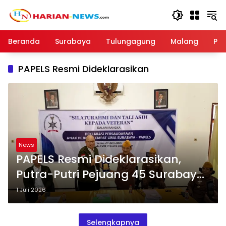
Langsung
ke
konten
Beranda
Surabaya
Tulungagung
Malang
Par
PAPELS Resmi Dideklarasikan
News
PAPELS Resmi Dideklarasikan,
Putra-Putri Pejuang 45 Surabaya
Bersatu Lanjutkan Api
1 Juli 2026
Kepahlawanan
Selengkapnya