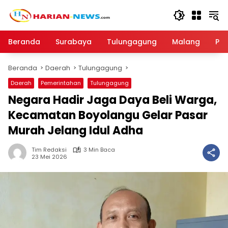
Langsung
ke
konten
Beranda
Surabaya
Tulungagung
Malang
Par
Beranda
Daerah
Tulungagung
Daerah
Pemerintahan
Tulungagung
Negara Hadir Jaga Daya Beli Warga,
Kecamatan Boyolangu Gelar Pasar
Murah Jelang Idul Adha
Tim Redaksi
3 Min Baca
23 Mei 2026