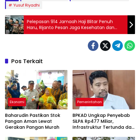
Yusuf Riyadhi
Pelepasan 914 Jamaah Haji Blitar Penuh
Haru, Rijanto Pesan Jaga Kesehatan dan
Kekompakan
Pos Terkait
Ekonomi
Pemerintahan
Baharudin Pastikan Stok
BPKAD Ungkap Penyebab
Pangan Aman Lewat
SiLPA Rp477 Miliar,
Gerakan Pangan Murah
Infrastruktur Tertunda dan
Belanja Pegawai Dominan