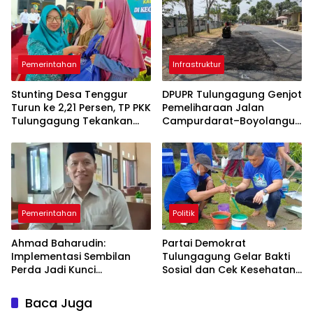
Pemerintahan
Infrastruktur
Stunting Desa Tenggur
DPUPR Tulungagung Genjot
Turun ke 2,21 Persen, TP PKK
Pemeliharaan Jalan
Tulungagung Tekankan
Campurdarat–Boyolangu,
Pendampingan
Ruas 7,6 Kilometer Mulai
Berkelanjutan
Diperbaiki
Pemerintahan
Politik
Ahmad Baharudin:
Partai Demokrat
Implementasi Sembilan
Tulungagung Gelar Bakti
Perda Jadi Kunci
Sosial dan Cek Kesehatan
Keberhasilan
Gratis
Pembangunan
Baca Juga
Tulungagung