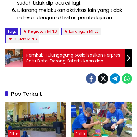
sudah tidak diproduksi lagi.
Dilarang melakukan aktivitas lain yang tidak
relevan dengan aktivitas pembelajaran.
Tag:
Kegiatan MPLS
Larangan MPLS
Tujuan MPLS
Pemkab Tulungagung Sosialisasikan Perpres
Satu Data, Dorong Keterbukaan dan
Transparansi
Pos Terkait
Blitar
Politik