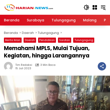
Langsung
ke
konten
Beranda
Surabaya
Tulungagung
Malang
Par
Beranda
Daerah
Tulungagung
Berita Iklan
Daerah
Pendidikan
Sorotan
Tulungagung
Memahami MPLS, Mulai Tujuan,
Kegiatan, hingga Larangannya
Tim Redaksi
3 Min Baca
15 Juli 2023