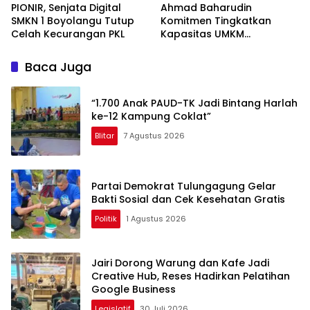
PIONIR, Senjata Digital
Ahmad Baharudin
SMKN 1 Boyolangu Tutup
Komitmen Tingkatkan
Celah Kecurangan PKL
Kapasitas UMKM
Tulungagung Menuju Pasar
Ekspor
Baca Juga
“1.700 Anak PAUD-TK Jadi Bintang Harlah
ke-12 Kampung Coklat”
Blitar
7 Agustus 2026
Partai Demokrat Tulungagung Gelar
Bakti Sosial dan Cek Kesehatan Gratis
Politik
1 Agustus 2026
Jairi Dorong Warung dan Kafe Jadi
Creative Hub, Reses Hadirkan Pelatihan
Google Business
Legislatif
30 Juli 2026