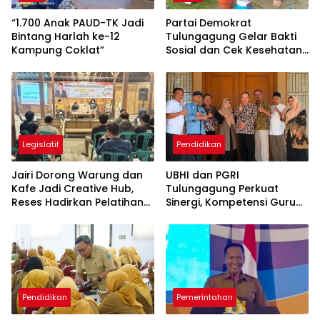
“1.700 Anak PAUD-TK Jadi
Partai Demokrat
Bintang Harlah ke-12
Tulungagung Gelar Bakti
Kampung Coklat”
Sosial dan Cek Kesehatan
Gratis
Legislatif
Pendidikan
Jairi Dorong Warung dan
UBHI dan PGRI
Kafe Jadi Creative Hub,
Tulungagung Perkuat
Reses Hadirkan Pelatihan
Sinergi, Kompetensi Guru
Google Business
Jadi Prioritas
Pendidikan
Pemerintahan