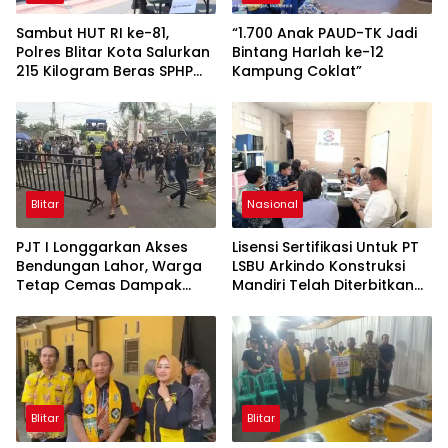
Sambut HUT RI ke-81,
“1.700 Anak PAUD-TK Jadi
Polres Blitar Kota Salurkan
Bintang Harlah ke-12
215 Kilogram Beras SPHP
Kampung Coklat”
Lewat Gerakan Pangan
Murah
Blitar
Nasional
PJT I Longgarkan Akses
Lisensi Sertifikasi Untuk PT
Bendungan Lahor, Warga
LSBU Arkindo Konstruksi
Tetap Cemas Dampak
Mandiri Telah Diterbitkan
Ekonomi dan Ancaman
LPJK Kementerian PU
Penutupan Total
Blitar
Blitar