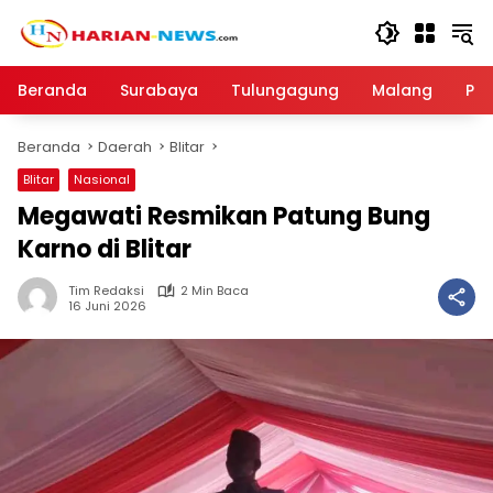
Langsung
ke
konten
Beranda
Surabaya
Tulungagung
Malang
Par
Beranda
Daerah
Blitar
Blitar
Nasional
Megawati Resmikan Patung Bung
Karno di Blitar
Tim Redaksi
2 Min Baca
16 Juni 2026