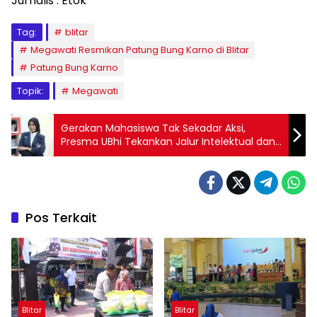
Jurnalis : Etok
Tag:
blitar
Megawati Resmikan Patung Bung Karno di Blitar
Patung Bung Karno
Topik:
Megawati
Gerakan Mahasiswa Tak Sekadar Aksi,
Presma UBhi Tekankan Jalur Intelektual dan
Konstitusional
Pos Terkait
Blitar
Blitar