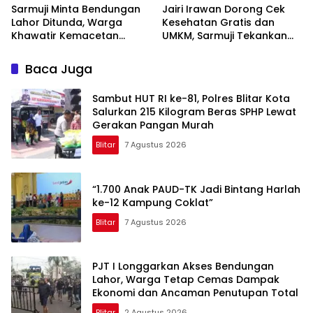
Sarmuji Minta Bendungan
Jairi Irawan Dorong Cek
Lahor Ditunda, Warga
Kesehatan Gratis dan
Khawatir Kemacetan
UMKM, Sarmuji Tekankan
Parah
Kekompakan Bangun Kota
Blitar.
Baca Juga
Sambut HUT RI ke-81, Polres Blitar Kota
Salurkan 215 Kilogram Beras SPHP Lewat
Gerakan Pangan Murah
Blitar
7 Agustus 2026
“1.700 Anak PAUD-TK Jadi Bintang Harlah
ke-12 Kampung Coklat”
Blitar
7 Agustus 2026
PJT I Longgarkan Akses Bendungan
Lahor, Warga Tetap Cemas Dampak
Ekonomi dan Ancaman Penutupan Total
Blitar
2 Agustus 2026