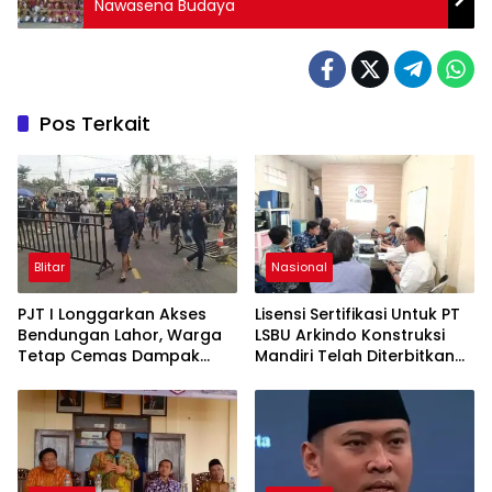
Nawasena Budaya
Pos Terkait
Blitar
Nasional
PJT I Longgarkan Akses
Lisensi Sertifikasi Untuk PT
Bendungan Lahor, Warga
LSBU Arkindo Konstruksi
Tetap Cemas Dampak
Mandiri Telah Diterbitkan
Ekonomi dan Ancaman
LPJK Kementerian PU
Penutupan Total