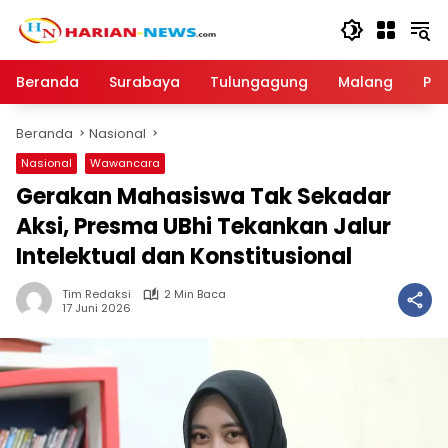
Langsung
ke
konten
Beranda
Surabaya
Tulungagung
Malang
Par
Beranda
Nasional
Nasional
Wawancara
Gerakan Mahasiswa Tak Sekadar
Aksi, Presma UBhi Tekankan Jalur
Intelektual dan Konstitusional
Tim Redaksi
2 Min Baca
17 Juni 2026