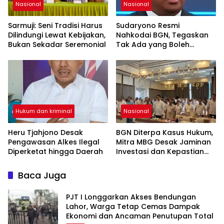
Nasional
Nasional
Sarmuji: Seni Tradisi Harus
Sudaryono Resmi
Dilindungi Lewat Kebijakan,
Nahkodai BGN, Tegaskan
Bukan Sekadar Seremonial
Tak Ada yang Boleh
Intervensi Program MBG
Hukum dan kriminal
Nasional
Heru Tjahjono Desak
BGN Diterpa Kasus Hukum,
Pengawasan Alkes Ilegal
Mitra MBG Desak Jaminan
Diperketat hingga Daerah
Investasi dan Kepastian
Regulasi
Baca Juga
PJT I Longgarkan Akses Bendungan
Lahor, Warga Tetap Cemas Dampak
Ekonomi dan Ancaman Penutupan Total