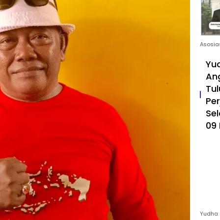
Asosia
Yud
An
Tul
Pe
Sel
09 
Yudha 