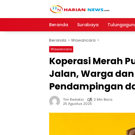
Langsung
ke
konten
Beranda
Surabaya
Tulungagun
Beranda
Wawancara
Wawancara
Koperasi Merah P
Jalan, Warga dan
Pendampingan da
Tim Redaksi
2 Min Baca
25 Agustus 2025