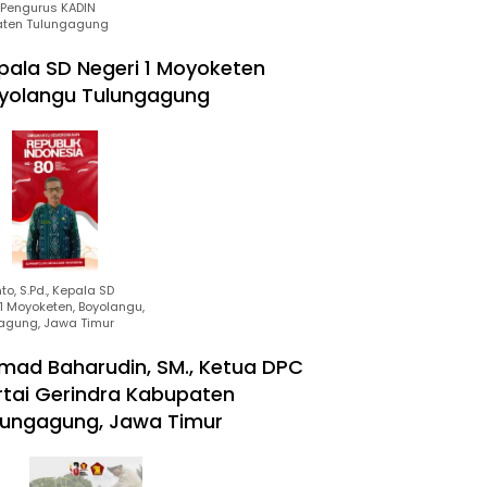
Pengurus KADIN
ten Tulungagung
pala SD Negeri 1 Moyoketen
yolangu Tulungagung
to, S.Pd., Kepala SD
1 Moyoketen, Boyolangu,
agung, Jawa Timur
mad Baharudin, SM., Ketua DPC
rtai Gerindra Kabupaten
lungagung, Jawa Timur