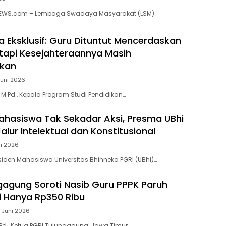
 NEWS.com – Lembaga Swadaya Masyarakat (LSM)…
Eksklusif: Guru Dituntut Mencerdaskan
tapi Kesejahteraannya Masih
akan
Juni 2026
, M.Pd., Kepala Program Studi Pendidikan…
hasiswa Tak Sekadar Aksi, Presma UBhi
lur Intelektual dan Konstitusional
ni 2026
esiden Mahasiswa Universitas Bhinneka PGRI (UBhi)…
gagung Soroti Nasib Guru PPPK Paruh
i Hanya Rp350 Ribu
 Juni 2026
.Pd., Ketua PGRI Tulungagung, Jawa Timur….