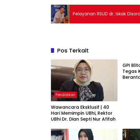
Pelayanan RSUD dr. Iskak Disor
Pos Terkait
Blitar
GPI Bli
Tegas K
Beranta
Pendidikan
Wawancara Eksklusif | 40
Hari Memimpin UBhi, Rektor
UBhi Dr. Dian Septi Nur Afifah