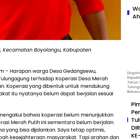
Wa
Ah
, Kecamatan Boyolangu, Kabupaten
om – Harapan warga Desa Gedangsewu,
Dirgah
ulungagung terhadap Koperasi Desa Merah
Republ
Tahun 2
gan. Koperasi yang dibentuk untuk mendukung
Tulung
Baharu
kat itu nyatanya belum dapat berjalan sesuai
Pi
Pe
mengakui bahwa koperasi belum menunjukkan
Tu
asi Merah Putih ini sementara belum berjalan.
DI
ha yang bisa dijalankan. Saya tetap optimis,
KE
bah kesejahteraan masyarakat. Tapi arahan dan