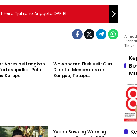
ot Heru Tjahjono Anggota DPR RI
Ahmad 
Gerind
Timur
Pendidikan
Ke
tar Apresiasi Langkah
Wawancara Eksklusif: Guru
Bo
ortastipidkor Polri
Dituntut Mencerdaskan
Mu
s Korupsi
Bangsa, Tetapi
Kesejahteraannya Masih
Dipertanyakan
Tulungagung
Ke
Yudha Sawung Warning