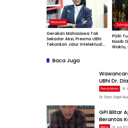
Nasional
Tulun
Gerakan Mahasiswa Tak
PGRI Tu
Sekadar Aksi, Presma UBhi
Nasib G
Tekankan Jalur Intelektual
Waktu,
dan Konstitusional
Ribu
Baca Juga
Wawancara 
UBhi Dr. Di
Pendidikan
15 
Dr. Dian Septi Nu
GPI Blitar 
Berantas K
Blitar
15 Juli 20