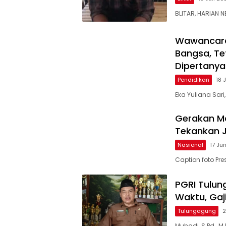
BLITAR, HARIAN
Wawancara 
Bangsa, Te
Dipertany
Pendidikan
18 
Eka Yuliana Sari
Gerakan Ma
Tekankan Ja
Nasional
17 Ju
Caption foto Pr
PGRI Tulun
Waktu, Gaj
Tulungagung
2
Muhadi, S.Pd., M