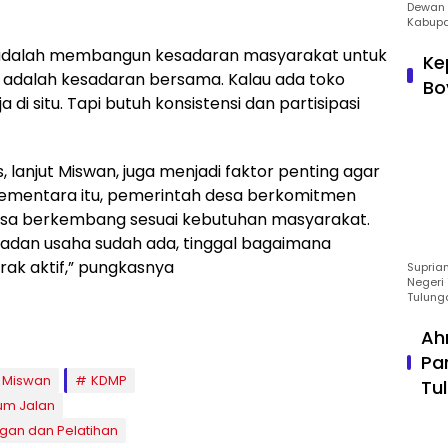
Dewan 
Kabupa
a adalah membangun kesadaran masyarakat untuk
Ke
ya adalah kesadaran bersama. Kalau ada toko
Bo
 di situ. Tapi butuh konsistensi dan partisipasi
 lanjut Miswan, juga menjadi faktor penting agar
ementara itu, pemerintah desa berkomitmen
isa berkembang sesuai kebutuhan masyarakat.
badan usaha sudah ada, tinggal bagaimana
rak aktif,” pungkasnya
Suprian
Negeri 
Tulung
Ah
Pa
 Miswan
KDMP
Tu
um Jalan
gan dan Pelatihan