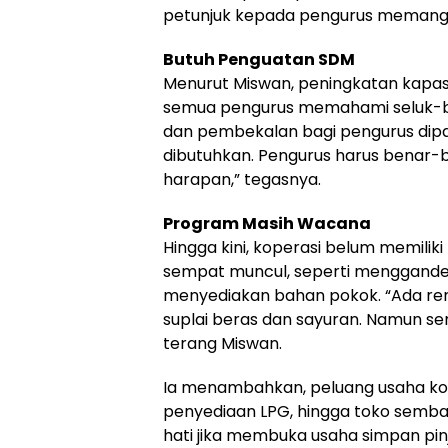
petunjuk kepada pengurus memang b
Butuh Penguatan SDM
Menurut Miswan, peningkatan kapas
semua pengurus memahami seluk-bel
dan pembekalan bagi pengurus dipan
dibutuhkan. Pengurus harus benar-b
harapan,” tegasnya.
Program Masih Wacana
Hingga kini, koperasi belum memili
sempat muncul, seperti menggande
menyediakan bahan pokok. “Ada re
suplai beras dan sayuran. Namun se
terang Miswan.
Ia menambahkan, peluang usaha koper
penyediaan LPG, hingga toko semba
hati jika membuka usaha simpan pinj