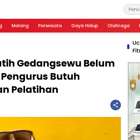
g
Malang
Pariwisata
Gaya Hidup
Olahraga
Uc
Fi
utih Gedangsewu Belum
 Pengurus Butuh
n Pelatihan