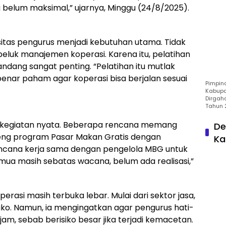
elum maksimal,” ujarnya, Minggu (24/8/2025).
itas pengurus menjadi kebutuhan utama. Tidak
uk manajemen koperasi. Karena itu, pelatihan
dang sangat penting. “Pelatihan itu mutlak
enar paham agar koperasi bisa berjalan sesuai
Pimpin
Kabupa
Dirgah
Tahun 
ki kegiatan nyata. Beberapa rencana memang
De
ng program Pasar Makan Gratis dengan
Ka
ncana kerja sama dengan pengelola MBG untuk
mua masih sebatas wacana, belum ada realisasi,”
asi masih terbuka lebar. Mulai dari sektor jasa,
ko. Namun, ia mengingatkan agar pengurus hati-
am, sebab berisiko besar jika terjadi kemacetan.