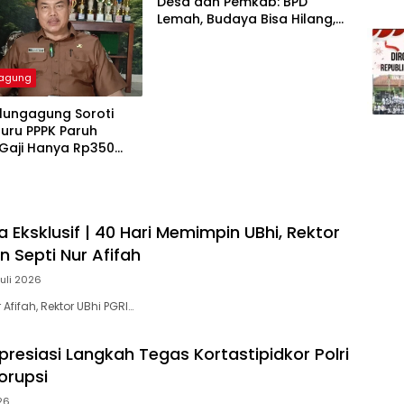
Desa dan Pemkab: BPD
Lemah, Budaya Bisa Hilang,
Bansos Rawan Salah
Sasaran
gagung
lungagung Soroti
uru PPPK Paruh
 Gaji Hanya Rp350
Eksklusif | 40 Hari Memimpin UBhi, Rektor
an Septi Nur Afifah
Juli 2026
r Afifah, Rektor UBhi PGRI…
Apresiasi Langkah Tegas Kortastipidkor Polri
orupsi
26