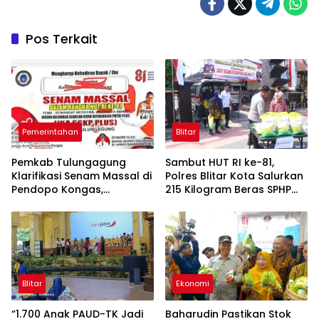
Pos Terkait
Pemerintahan
Blitar
Pemkab Tulungagung
Sambut HUT RI ke-81,
Klarifikasi Senam Massal di
Polres Blitar Kota Salurkan
Pendopo Kongas,
215 Kilogram Beras SPHP
Tegaskan Bukan Kegiatan
Lewat Gerakan Pangan
Resmi Daerah
Murah
Blitar
Ekonomi
“1.700 Anak PAUD-TK Jadi
Baharudin Pastikan Stok