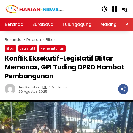
Langsung
ke
konten
Beranda
Surabaya
Tulungagung
Malang
Par
Beranda
Daerah
Blitar
Blitar
Legislatif
Pemerintahan
Konflik Eksekutif-Legislatif Blitar
Memanas, GPI Tuding DPRD Hambat
Pembangunan
Tim Redaksi
2 Min Baca
26 Agustus 2025