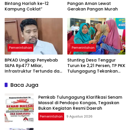
Bintang Harlah ke-12
Pangan Aman Lewat
Kampung Coklat”
Gerakan Pangan Murah
Pemerintahan
Pemerintahan
BPKAD Ungkap Penyebab
Stunting Desa Tenggur
SiLPA Rp477 Miliar,
Turun ke 2,21 Persen, TP PKK
Infrastruktur Tertunda dan
Tulungagung Tekankan
Belanja Pegawai Dominan
Pendampingan
Berkelanjutan
Baca Juga
Pemkab Tulungagung Klarifikasi Senam
Massal di Pendopo Kongas, Tegaskan
Bukan Kegiatan Resmi Daerah
Pemerintahan
9 Agustus 2026