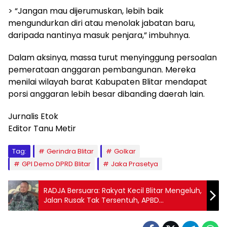
> “Jangan mau dijerumuskan, lebih baik
mengundurkan diri atau menolak jabatan baru,
daripada nantinya masuk penjara,” imbuhnya.
Dalam aksinya, massa turut menyinggung persoalan
pemerataan anggaran pembangunan. Mereka
menilai wilayah barat Kabupaten Blitar mendapat
porsi anggaran lebih besar dibanding daerah lain.
Jurnalis Etok
Editor Tanu Metir
Tag:
Gerindra Blitar
Golkar
GPI Demo DPRD Blitar
Jaka Prasetya
RADJA Bersuara: Rakyat Kecil Blitar Mengeluh,
Jalan Rusak Tak Tersentuh, APBD
Mengendap Rp420 Miliar