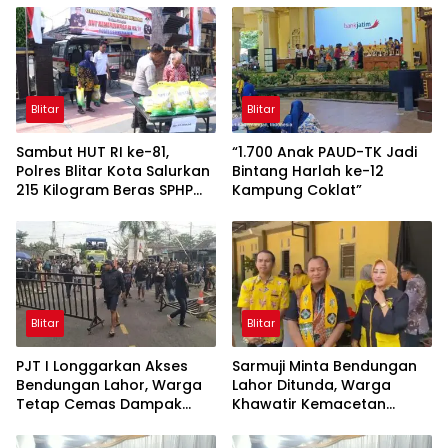
Blitar
Blitar
Sambut HUT RI ke-81,
“1.700 Anak PAUD-TK Jadi
Polres Blitar Kota Salurkan
Bintang Harlah ke-12
215 Kilogram Beras SPHP
Kampung Coklat”
Lewat Gerakan Pangan
Murah
Blitar
Blitar
PJT I Longgarkan Akses
Sarmuji Minta Bendungan
Bendungan Lahor, Warga
Lahor Ditunda, Warga
Tetap Cemas Dampak
Khawatir Kemacetan
Ekonomi dan Ancaman
Parah
Penutupan Total