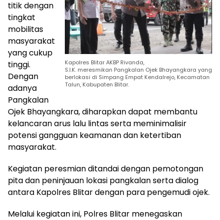
titik dengan
tingkat
mobilitas
masyarakat
yang cukup
Kapolres Blitar AKBP Rivanda,
tinggi.
S.I.K. meresmikan Pangkalan Ojek Bhayangkara yang
Dengan
berlokasi di Simpang Empat Kendalrejo, Kecamatan
Talun, Kabupaten Blitar.
adanya
Pangkalan
Ojek Bhayangkara, diharapkan dapat membantu
kelancaran arus lalu lintas serta meminimalisir
potensi gangguan keamanan dan ketertiban
masyarakat.
Kegiatan peresmian ditandai dengan pemotongan
pita dan peninjauan lokasi pangkalan serta dialog
antara Kapolres Blitar dengan para pengemudi ojek.
Melalui kegiatan ini, Polres Blitar menegaskan