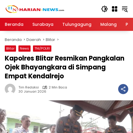
Langsung
ke
konten
Beranda
Surabaya
Tulungagung
Malang
Par
Beranda
Daerah
Blitar
Blitar
News
TNI/POLRI
Kapolres Blitar Resmikan Pangkalan
Ojek Bhayangkara di Simpang
Empat Kendalrejo
Tim Redaksi
2 Min Baca
30 Januari 2026