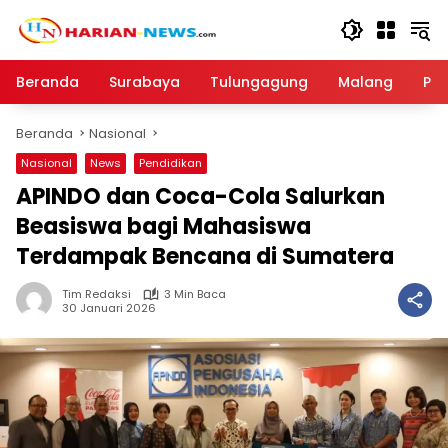
Langsung
ke
konten
Beranda
Surabaya
Tulungagung
Malang
Par
Beranda
Nasional
Nasional
News
Pendidikan
APINDO dan Coca-Cola Salurkan
Beasiswa bagi Mahasiswa
Terdampak Bencana di Sumatera
Tim Redaksi
3 Min Baca
30 Januari 2026