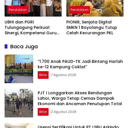
Pendidikan
Pendidikan
UBHI dan PGRI
PIONIR, Senjata Digital
Tulungagung Perkuat
SMKN 1 Boyolangu Tutup
Sinergi, Kompetensi Guru
Celah Kecurangan PKL
Jadi Prioritas
Baca Juga
“1.700 Anak PAUD-TK Jadi Bintang Harlah
ke-12 Kampung Coklat”
Blitar
7 Agustus 2026
PJT I Longgarkan Akses Bendungan
Lahor, Warga Tetap Cemas Dampak
Ekonomi dan Ancaman Penutupan Total
Blitar
2 Agustus 2026
Lisensi Sertifikasi Untuk PT LSBU Arkindo