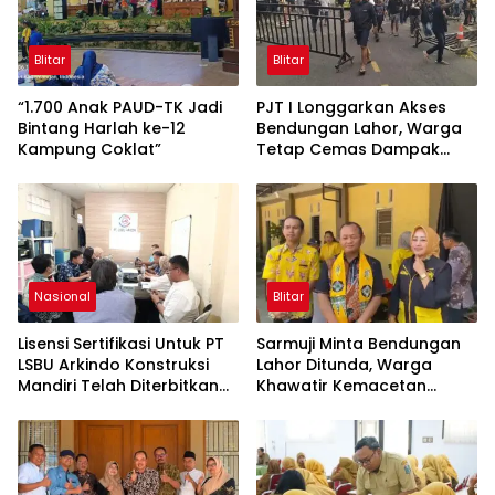
Blitar
Blitar
“1.700 Anak PAUD-TK Jadi
PJT I Longgarkan Akses
Bintang Harlah ke-12
Bendungan Lahor, Warga
Kampung Coklat”
Tetap Cemas Dampak
Ekonomi dan Ancaman
Penutupan Total
Nasional
Blitar
Lisensi Sertifikasi Untuk PT
Sarmuji Minta Bendungan
LSBU Arkindo Konstruksi
Lahor Ditunda, Warga
Mandiri Telah Diterbitkan
Khawatir Kemacetan
LPJK Kementerian PU
Parah