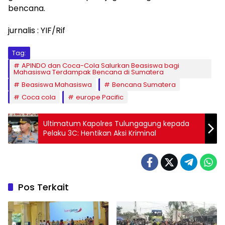
bencana.
jurnalis : YIF/Rif
Tag:
APINDO dan Coca-Cola Salurkan Beasiswa bagi
Mahasiswa Terdampak Bencana di Sumatera
Beasiswa Mahasiswa
Bencana Sumatera
Coca cola
europe Pacific
Ultimatum Kapolres Tulungagung kepada
Pelaku 3C: Hentikan Aksi Kriminal
Pos Terkait