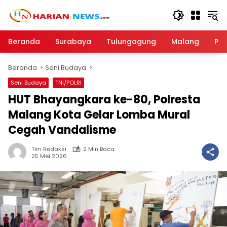
Langsung
ke
konten
Beranda
Surabaya
Tulungagung
Malang
Par
Beranda
Seni Budaya
Seni Budaya
TNI/POLRI
HUT Bhayangkara ke-80, Polresta
Malang Kota Gelar Lomba Mural
Cegah Vandalisme
Tim Redaksi
2 Min Baca
25 Mei 2026