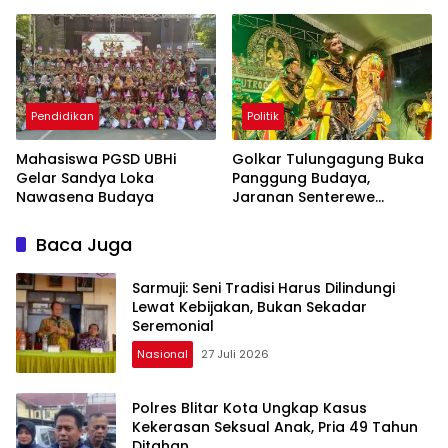
Tulungagung
Penonton
Pendidikan
Politik
Mahasiswa PGSD UBHi
Golkar Tulungagung Buka
Gelar Sandya Loka
Panggung Budaya,
Nawasena Budaya
Jaranan Senterewe
Gaungkan Semangat
Pelestarian
Baca Juga
Sarmuji: Seni Tradisi Harus Dilindungi
Lewat Kebijakan, Bukan Sekadar
Seremonial
Nasional
27 Juli 2026
Polres Blitar Kota Ungkap Kasus
Kekerasan Seksual Anak, Pria 49 Tahun
Ditahan