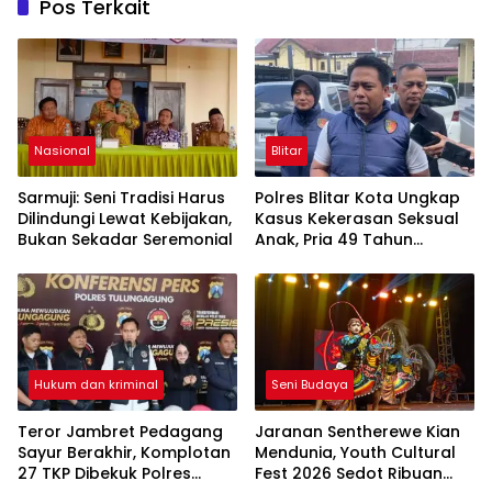
Pos Terkait
Nasional
Blitar
Sarmuji: Seni Tradisi Harus
Polres Blitar Kota Ungkap
Dilindungi Lewat Kebijakan,
Kasus Kekerasan Seksual
Bukan Sekadar Seremonial
Anak, Pria 49 Tahun
Ditahan
Hukum dan kriminal
Seni Budaya
Teror Jambret Pedagang
Jaranan Sentherewe Kian
Sayur Berakhir, Komplotan
Mendunia, Youth Cultural
27 TKP Dibekuk Polres
Fest 2026 Sedot Ribuan