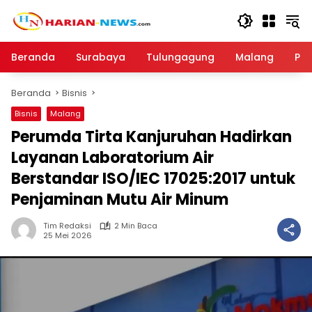
Langsung
ke
konten
Beranda
Surabaya
Tulungagung
Malang
Par
Beranda
Bisnis
Bisnis
Malang
Perumda Tirta Kanjuruhan Hadirkan
Layanan Laboratorium Air
Berstandar ISO/IEC 17025:2017 untuk
Penjaminan Mutu Air Minum
Tim Redaksi
2 Min Baca
25 Mei 2026