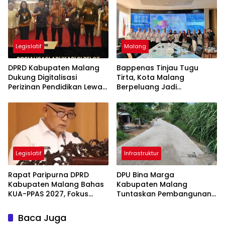
Legislatif
Malang
DPRD Kabupaten Malang
Bappenas Tinjau Tugu
Dukung Digitalisasi
Tirta, Kota Malang
Perizinan Pendidikan Lewat
Berpeluang Jadi
Aplikasi Si Pelot
Percontohan Nasional Air
Minum untuk Program MBG
Legislatif
Infrastruktur
Rapat Paripurna DPRD
DPU Bina Marga
Kabupaten Malang Bahas
Kabupaten Malang
KUA-PPAS 2027, Fokus
Tuntaskan Pembangunan
Perkuat Ekonomi dan SDM
Ruas Bandungrejo–
Srigonco, Perkuat Akses
Baca Juga
Wisata Malang Selatan