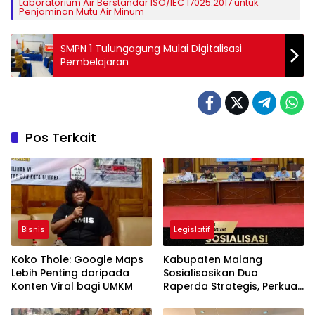
Laboratorium Air Berstandar ISO/IEC 17025:2017 untuk
Penjaminan Mutu Air Minum
SMPN 1 Tulungagung Mulai Digitalisasi
Pembelajaran
Pos Terkait
Bisnis
Legislatif
Koko Thole: Google Maps
Kabupaten Malang
Lebih Penting daripada
Sosialisasikan Dua
Konten Viral bagi UMKM
Raperda Strategis, Perkuat
Koperasi dan Penataan
Perangkat Daerah