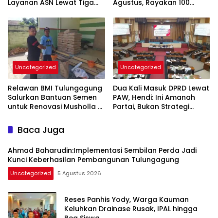
Layanan ASN Lewat Tiga
Agustus, Rayakan 100
Inovasi Unggulan
Tahun Stadion Gajayana
dan Status UNESCO
Uncategorized
Uncategorized
Relawan BMI Tulungagung
Dua Kali Masuk DPRD Lewat
Salurkan Bantuan Semen
PAW, Hendi: Ini Amanah
untuk Renovasi Musholla Al
Partai, Bukan Strategi
Ikhlas di Jabalsari
Politik
Baca Juga
Ahmad Baharudin:Implementasi Sembilan Perda Jadi
Kunci Keberhasilan Pembangunan Tulungagung
Uncategorized
5 Agustus 2026
Reses Panhis Yody, Warga Kauman
Keluhkan Drainase Rusak, IPAL hingga
Bea Siswa