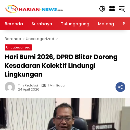
Langsung
ke
konten
Beranda
Surabaya
Tulungagung
Malang
Par
Beranda
Uncategorized
Uncategorized
Hari Bumi 2026, DPRD Blitar Dorong
Kesadaran Kolektif Lindungi
Lingkungan
Tim Redaksi
1 Min Baca
24 April 2026