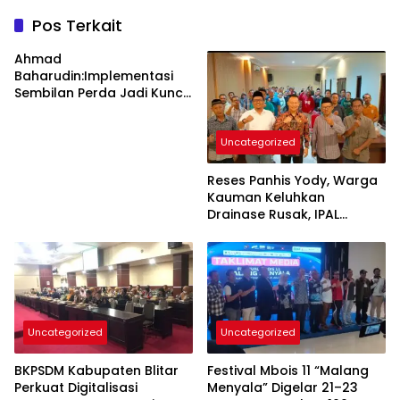
Pos Terkait
Ahmad
Baharudin:Implementasi
Sembilan Perda Jadi Kunci
Keberhasilan
Pembangunan
Uncategorized
Tulungagung
Reses Panhis Yody, Warga
Kauman Keluhkan
Drainase Rusak, IPAL
hingga Bea Siswa
Uncategorized
Uncategorized
BKPSDM Kabupaten Blitar
Festival Mbois 11 “Malang
Perkuat Digitalisasi
Menyala” Digelar 21–23